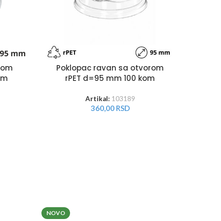
Poklopac ravan sa otvorom
K
pom
rPET d=95 mm 100 kom
po
om
10
mm 
Artikal:
103189
360,00
RSD
NOVO