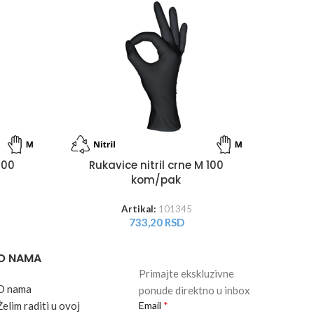
Ruk
100
Rukavice nitril crne M 100
kom/pak
Artikal:
101345
733,20
RSD
O NAMA
Primajte ekskluzivne
O nama
ponude direktno u inbox
Želim raditi u ovoj
Email