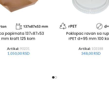
tica papirnata 137х87х53
Poklopac ravan sa ru
mm kraft 125 kom
rPET d=95 mm 100 k
Artikal:
90231
Artikal:
103188
1.050,00
RSD
348,00
RSD