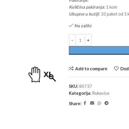
Pakiranje:
Količina pakiranja
: 1 kom
Ukupno u kutiji
: 10 paket od 1
Na zalihi
Alternative:
Add to compare
Doda
SKU:
80737
Kategorija:
Rukavice
Share: