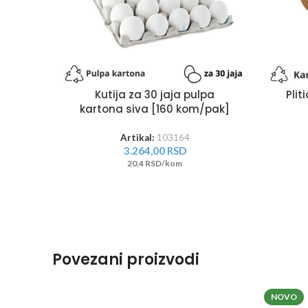
Kutija za 30 jaja pulpa
Pli
kartona siva [160 kom/pak]
Artikal:
103164
3.264,00
RSD
20,4 RSD/kom
Povezani proizvodi
NOVO