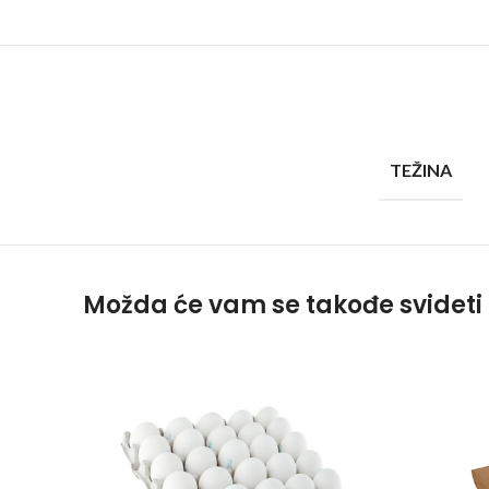
TEŽINA
Možda će vam se takođe svideti