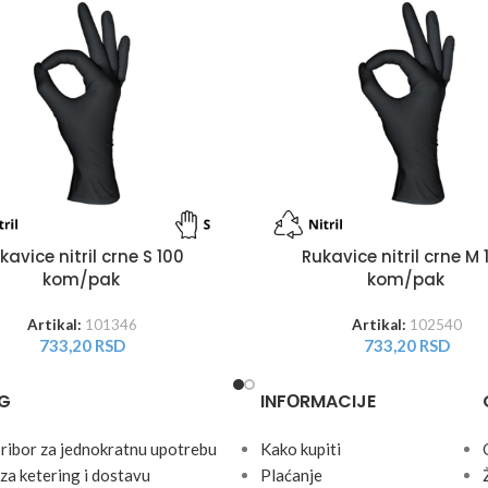
kavice nitril crne S 100
Rukavice nitril crne M 
kom/pak
kom/pak
Artikal:
101346
Artikal:
102540
733,20
RSD
733,20
RSD
G
INFОRMACIJE
pribor za jednokratnu upotrebu
Kako kupiti
za ketering i dostavu
Plaćanje