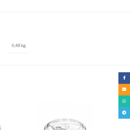
0,48 kg
Face
Email
What
Teleg