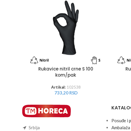
Rukavice nitril crne S 100
Ru
kom/pak
Artikal:
102538
733,20
RSD
KATALO
Posuđe i 
Srbija
Ambalaža 