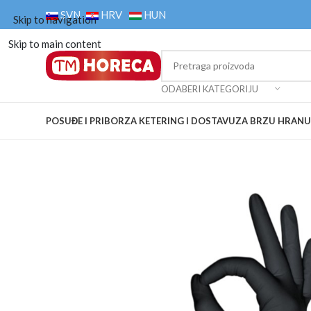
SVN
HRV
HUN
Skip to navigation
Skip to main content
ODABERI KATEGORIJU
POSUĐE I PRIBOR
ZA KETERING I DOSTAVU
ZA BRZU HRANU