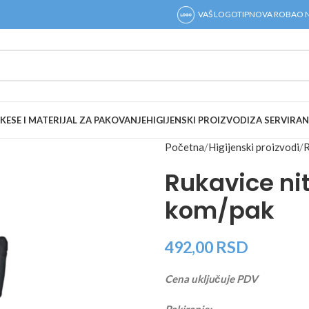
VAŠ LOGOTIP
NOVA ROBA
O 
KESE I MATERIJAL ZA PAKOVANJE
HIGIJENSKI PROIZVODI
ZA SERVIRAN
Početna
Higijenski proizvodi
R
Rukavice nit
kom/pak
492,00
RSD
Cena uključuje PDV