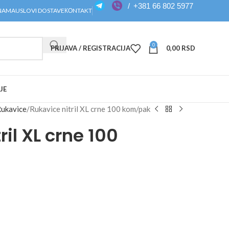
/
+381 66 802 5977
NAMA
USLOVI DOSTAVE
КОNTAKT
0
PRIJAVA / REGISTRACIJA
0,00
RSD
JE
ukavice
Rukavice nitril XL crne 100 kom/pak
ril XL crne 100