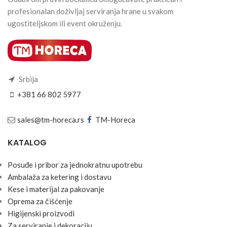
profesionalan doživljaj serviranja hrane u svakom
ugostiteljskom ili event okruženju.
Srbija
+381 66 802 5977
sales@tm-horeca.rs
TM-Horeca
KATALOG
Posuđe i pribor za jednokratnu upotrebu
Ambalaža za ketering i dostavu
Kese i materijal za pakovanje
Oprema za čišćenje
Higijenski proizvodi
Za serviranje i dekoraciju