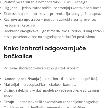
Praktično serviranje
bez dodatnih viljuški ili escajga.
Higijena
— jednokratne bočkalice smanjuju kontakt sa rukama.
Estetski dojam
— atraktivna prezentacija zalogaja i kanapea.
Raznovrsna upotreba
— pogodne za koktel party, evente,
restorane i ketering.
Bočkalice omogućavaju gostima da lako i uredno uzimaju hranu,
što je posebno važno na događajima sa buffet postavkom.
Kako izabrati odgovarajuće
bočkalice
Prilikom izbora bočkalica važno je uzeti u obzir:
Namenu posluživanja
(kokteli, hors d’oeuvres, kanapei itd.).
Materijal
— drvo, plastika ili ekološki bambus.
Dužinu i debljinu
— duži modeli za veće porcije, kraći za mini
snack.
Dizajn
— jednostavan ili dekorativan za specijalne događaje.
Odabirom pravih bočkalica omogućavate praktičan i