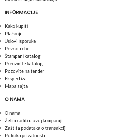
INFОRMACIJE
Kako kupiti
Plaćanje
Uslоvi ispоruke
Pоvrat rоbe
Štampani katalog
Preuzmite katalog
Pozovite na tender
Ekspertiza
Mapa sajta
O NAMA
O nama
Želim raditi u ovoj kompaniji
Zaštita podataka o transakciji
Politika privatnosti