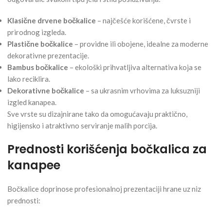
Klasične drvene bočkalice
– najčešće korišćene, čvrste i
prirodnog izgleda.
Plastične bočkalice
– providne ili obojene, idealne za moderne
dekorativne prezentacije.
Bambus bočkalice
– ekološki prihvatljiva alternativa koja se
lako reciklira.
Dekorativne bočkalice
– sa ukrasnim vrhovima za luksuzniji
izgled kanapea.
Sve vrste su dizajnirane tako da omogućavaju praktično,
higijensko i atraktivno serviranje malih porcija.
Prednosti korišćenja bočkalica za
kanapee
Bočkalice doprinose profesionalnoj prezentaciji hrane uz niz
prednosti: