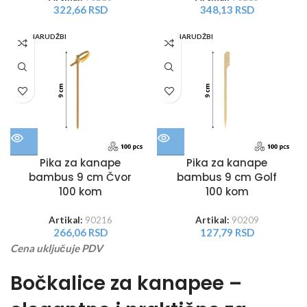
322,66
RSD
348,13
RSD
PO NARUDŽBI
PO NARUDŽBI
Pika za kanape
Pika za kanape
bambus 9 cm Čvor
bambus 9 cm Golf
100 kom
100 kom
Artikal:
90216
Artikal:
90209
266,06
RSD
127,79
RSD
Cena uključuje PDV
Bočkalice za kanapee –