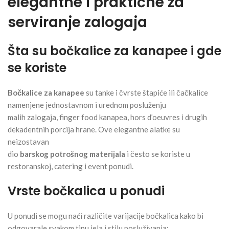
elegantne i praktične za
serviranje zalogaja
Šta su bočkalice za kanapee i gde
se koriste
Bočkalice za kanapee
su tanke i čvrste štapiće ili čačkalice
namenjene jednostavnom i urednom posluženju
malih zalogaja, finger food kanapea, hors d’oeuvres i drugih
dekadentnih porcija hrane. Ove elegantne alatke su
neizostavan
dio
barskog potrošnog materijala
i često se koriste u
restoranskoj, catering i event ponudi.
Vrste bočkalica u ponudi
U ponudi se mogu naći različite varijacije bočkalica kako bi
odgovarale svakom tipu jela i stilu posluživanja: