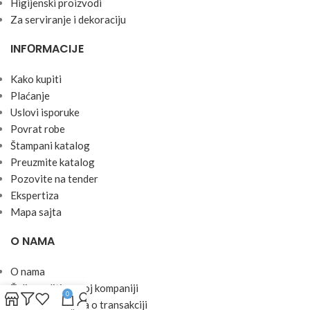
Higijenski proizvodi
Za serviranje i dekoraciju
INFОRMACIJE
Kako kupiti
Plaćanje
Uslоvi ispоruke
Pоvrat rоbe
Štampani katalog
Preuzmite katalog
Pozovite na tender
Ekspertiza
Mapa sajta
O NAMA
O nama
Želim raditi u ovoj kompaniji
0
Zaštita podataka o transakciji