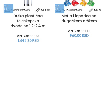
Drška plastična
Metla i lopatica sa
teleskopska
dugačkom drškom
dvodelna 1.2-2.4 m
Artikal:
35116
960,00
RSD
Artikal:
43573
1.642,80
RSD