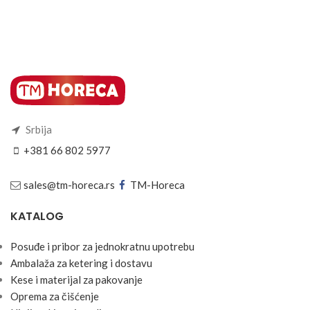
Srbija
+381 66 802 5977
sales@tm-horeca.rs
TM-Horeca
KATALOG
Posuđe i pribor za jednokratnu upotrebu
Ambalaža za ketering i dostavu
Kese i materijal za pakovanje
Oprema za čišćenje