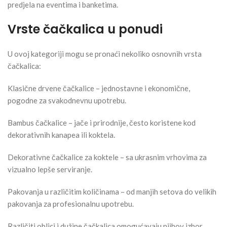
predjela na eventima i banketima.
Vrste čačkalica u ponudi
U ovoj kategoriji mogu se pronaći nekoliko osnovnih vrsta
čačkalica:
Klasične drvene čačkalice – jednostavne i ekonomične,
pogodne za svakodnevnu upotrebu.
Bambus čačkalice – jače i prirodnije, često koristene kod
dekorativnih kanapea ili koktela.
Dekorativne čačkalice za koktele – sa ukrasnim vrhovima za
vizualno lepše serviranje.
Pakovanja u različitim količinama – od manjih setova do velikih
pakovanja za profesionalnu upotrebu.
Različiti oblici i dužine čačkalica omogućavaju njihov izbor