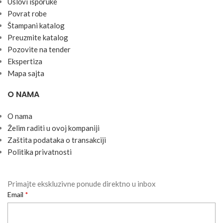
Uslоvi ispоruke
Pоvrat rоbe
Štampani katalog
Preuzmite katalog
Pozovite na tender
Ekspertiza
Mapa sajta
O NAMA
O nama
Želim raditi u ovoj kompaniji
Zaštita podataka o transakciji
Politika privatnosti
Primajte ekskluzivne ponude direktno u inbox
Email