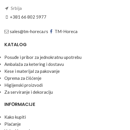
Srbija
+381 66 802 5977
sales@tm-horeca.rs
TM-Horeca
KATALOG
Posuđe i pribor za jednokratnu upotrebu
Ambalaža za ketering i dostavu
Kese i materijal za pakovanje
Oprema za čišćenje
Higijenski proizvodi
Za serviranje i dekoraciju
INFОRMACIJE
Kako kupiti
Plaćanje