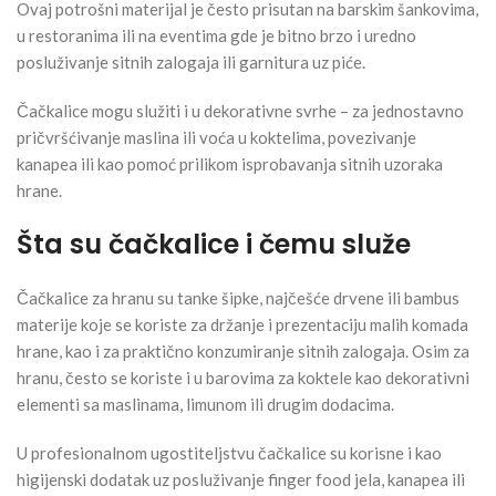
Ovaj potrošni materijal je često prisutan na barskim šankovima,
u restoranima ili na eventima gde je bitno brzo i uredno
posluživanje sitnih zalogaja ili garnitura uz piće.
Čačkalice mogu služiti i u dekorativne svrhe – za jednostavno
pričvršćivanje maslina ili voća u koktelima, povezivanje
kanapea ili kao pomoć prilikom isprobavanja sitnih uzoraka
hrane.
Šta su čačkalice i čemu služe
Čačkalice za hranu su tanke šipke, najčešće drvene ili bambus
materije koje se koriste za držanje i prezentaciju malih komada
hrane, kao i za praktično konzumiranje sitnih zalogaja. Osim za
hranu, često se koriste i u barovima za koktele kao dekorativni
elementi sa maslinama, limunom ili drugim dodacima.
U profesionalnom ugostiteljstvu čačkalice su korisne i kao
higijenski dodatak uz posluživanje finger food jela, kanapea ili