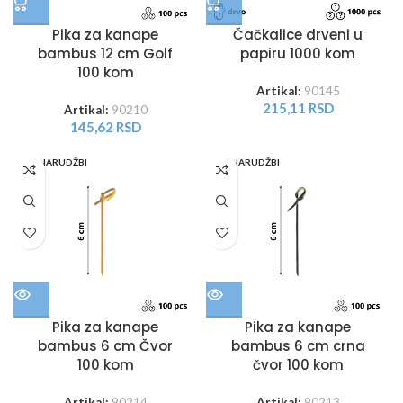
Pika za kanape
Čačkalice drveni u
bambus 12 cm Golf
papiru 1000 kom
100 kom
Artikal:
90145
215,11
RSD
Artikal:
90210
145,62
RSD
PO NARUDŽBI
PO NARUDŽBI
Pika za kanape
Pika za kanape
bambus 6 cm Čvor
bambus 6 cm crna
100 kom
čvor 100 kom
Artikal:
90214
Artikal:
90213