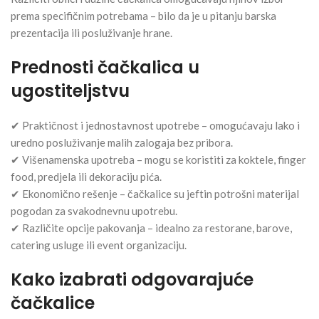
prema specifičnim potrebama – bilo da je u pitanju barska
prezentacija ili posluživanje hrane.
Prednosti čačkalica u
ugostiteljstvu
✔ Praktičnost i jednostavnost upotrebe – omogućavaju lako i
uredno posluživanje malih zalogaja bez pribora.
✔ Višenamenska upotreba – mogu se koristiti za koktele, finger
food, predjela ili dekoraciju pića.
✔ Ekonomično rešenje – čačkalice su jeftin potrošni materijal
pogodan za svakodnevnu upotrebu.
✔ Različite opcije pakovanja – idealno za restorane, barove,
catering usluge ili event organizaciju.
Kako izabrati odgovarajuće
čačkalice