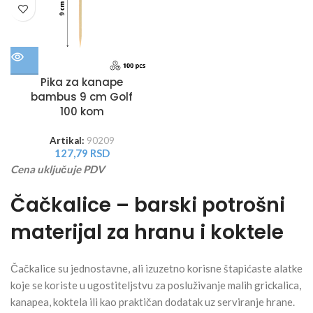
Pika za kanape
bambus 9 cm Golf
100 kom
Artikal:
90209
127,79
RSD
Cena uključuje PDV
Čačkalice – barski potrošni
materijal za hranu i koktele
Čačkalice su jednostavne, ali izuzetno korisne štapićaste alatke
koje se koriste u ugostiteljstvu za posluživanje malih grickalica,
kanapea, koktela ili kao praktičan dodatak uz serviranje hrane.