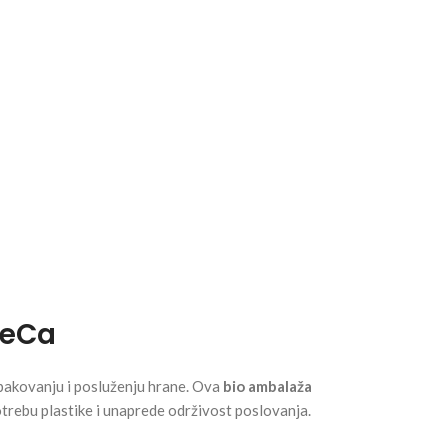
ReCa
 pakovanju i posluženju hrane. Ova
bio ambalaža
otrebu plastike i unaprede održivost poslovanja.