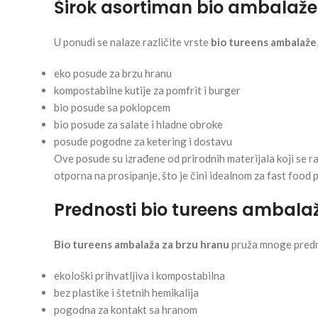
Širok asortiman bio ambalaže 
U ponudi se nalaze različite vrste
bio tureens ambalaže
eko posude za brzu hranu
kompostabilne kutije za pomfrit i burger
bio posude sa poklopcem
bio posude za salate i hladne obroke
posude pogodne za ketering i dostavu
Ove posude su izrađene od prirodnih materijala koji se ra
otporna na prosipanje, što je čini idealnom za fast food p
Prednosti bio tureens ambala
Bio tureens ambalaža za brzu hranu
pruža mnoge predn
ekološki prihvatljiva i kompostabilna
bez plastike i štetnih hemikalija
pogodna za kontakt sa hranom