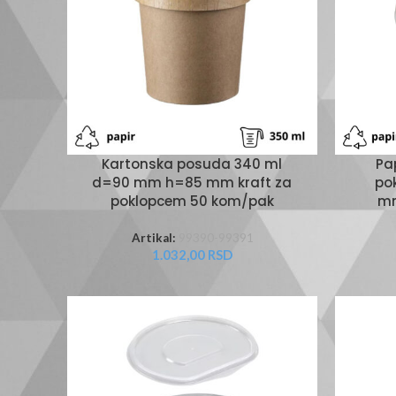
Kartonska posuda 340 ml
Pa
d=90 mm h=85 mm kraft za
po
poklopcem 50 kom/pak
mm
Artikal:
99390-99391
1.032,00
RSD