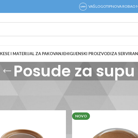
VAŠ LOGOTIP
NOVA ROBA
O 
KESE I MATERIJAL ZA PAKOVANJE
HIGIJENSKI PROIZVODI
ZA SERVIRAN
Posude za supu
rzu hranu
Posude za supu
NOVO