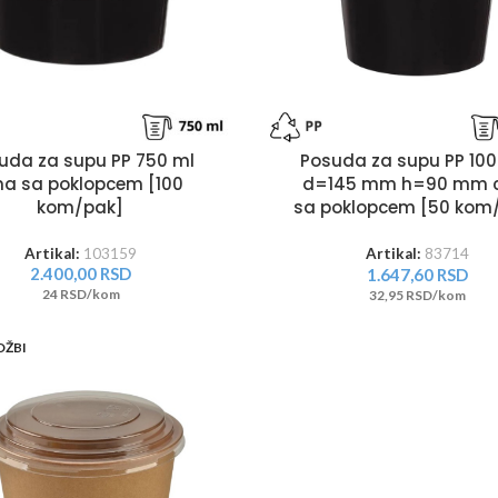
uda za supu PP 750 ml
Posuda za supu PP 100
na sa poklopcem [100
d=145 mm h=90 mm 
kom/pak]
sa poklopcem [50 kom
Artikal:
103159
Artikal:
83714
2.400,00
RSD
1.647,60
RSD
24 RSD/kom
32,95 RSD/kom
DŽBI