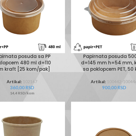
Papirnata posuda 50
pirnata posuda sa PP
d=145 mm h=54 mm, kr
klopcem 480 ml d=110
sa poklopcem PET, 50
 kraft [25 kom/pak]
Artikal:
100442-10044
Artikal:
102167
900,00
RSD
360,00
RSD
14,4 RSD/kom