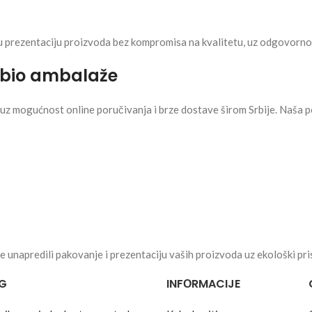
prezentaciju proizvoda bez kompromisa na kvalitetu, uz odgovorno p
a bio ambalaže
z mogućnost online poručivanja i brze dostave širom Srbije. Naša
e unapredili pakovanje i prezentaciju vaših proizvoda uz ekološki pri
G
INFОRMACIJE