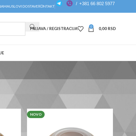
/
+381 66 802 5977
NAMA
USLOVI DOSTAVE
КОNTAKT
0
PRIJAVA / REGISTRACIJA
0,00
RSD
JE
Prikaz svih 14 rezultata
Show
12
24
36
NOVO