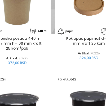
tonska posuda 440 ml
Poklopac papirnat d
7 mm h=100 mm kraft
mm kraft 25 kom
25 kom/pak
Artikal:
90226
324,00
RSD
Artikal:
90225
372,00
RSD
DŽBI
PO NARUDŽBI