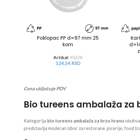
Poklopac PP d=97 mm 25
Kar
kom
d=1
Artikal:
90228
124,54
RSD
Cena uključuje PDV
Bio tureens ambalaža za 
Kategorija
bio tureens ambalaža za brzu hranu
obuhvat
predstavlja moderan izbor za restorane, picerije, food tr