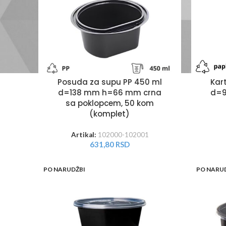
Posuda za supu PP 450 ml
Kar
d=138 mm h=66 mm crna
d=9
sa poklopcem, 50 kom
(komplet)
Artikal:
102000-102001
631,80
RSD
PO NARUDŽBI
PO NARU