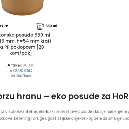
tonska posuda 550 ml
45 mm, h=54 mm kraft
za PP poklopcem [28
kom/pak]
Artikal:
80080
672,00
RSD
24 RSD/kom
brzu hranu – eko posude za Ho
a visokokvalitetne, ekološki prihvatljive posude i kutije namenjene
uckove, ketering i druge ugostiteljske objekte koji žele da smanje up