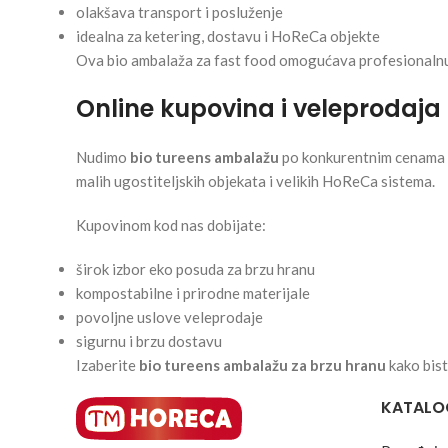
olakšava transport i posluženje
idealna za ketering, dostavu i HoReCa objekte
Ova bio ambalaža za fast food omogućava profesionalnu 
Online kupovina i veleprodaj
Nudimo
bio tureens ambalažu
po konkurentnim cenama u
malih ugostiteljskih objekata i velikih HoReCa sistema.
Kupovinom kod nas dobijate:
širok izbor eko posuda za brzu hranu
kompostabilne i prirodne materijale
povoljne uslove veleprodaje
sigurnu i brzu dostavu
Izaberite
bio tureens ambalažu za brzu hranu
kako bist
KATALO