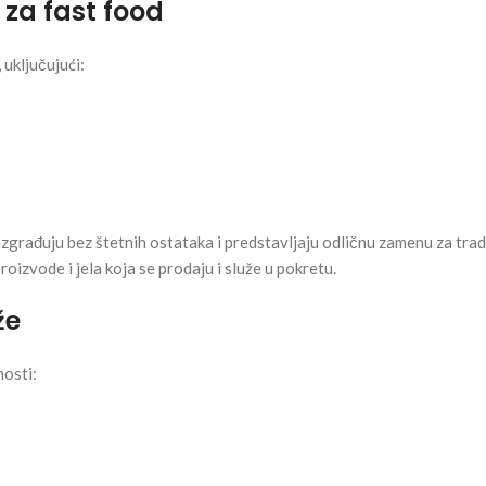
za fast food
, uključujući:
zgrađuju bez štetnih ostataka i predstavljaju odličnu zamenu za tradi
roizvode i jela koja se prodaju i služe u pokretu.
že
osti: