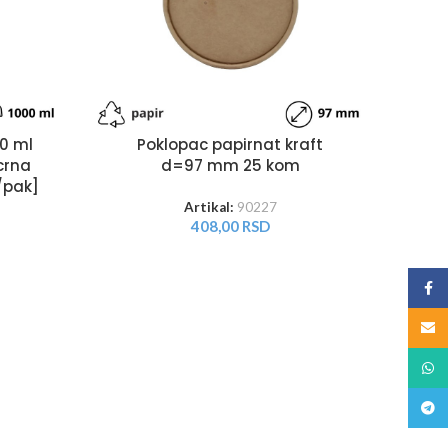
0 ml
Poklopac papirnat kraft
crna
d=97 mm 25 kom
/pak]
Artikal:
90227
408,00
RSD
Face
Email
What
Teleg