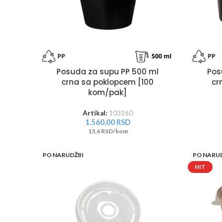
Posuda za supu PP 500 ml
Pos
crna sa poklopcem [100
cr
kom/pak]
Artikal:
103160
1.560,00
RSD
15,6 RSD/kom
PO NARUDŽBI
PO NARU
HIT