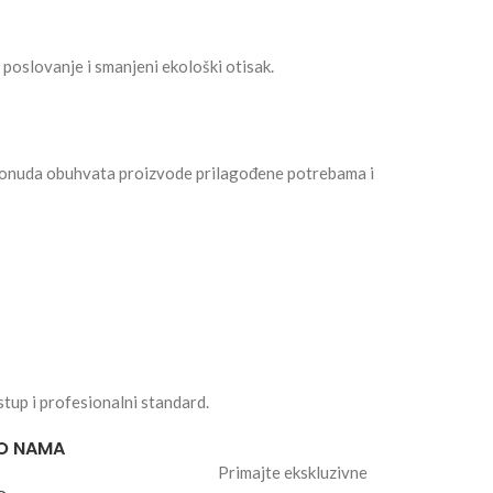
oslovanje i smanjeni ekološki otisak.
 ponuda obuhvata proizvode prilagođene potrebama i
stup i profesionalni standard.
O NAMA
Primajte ekskluzivne