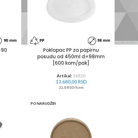
=90
Poklopac PP za papirnu
posudu od 450ml d=98mm
[600 kom/pak]
Artikal:
56820
13.680,00
RSD
22,8 RSD/kom
PO NARUDŽBI