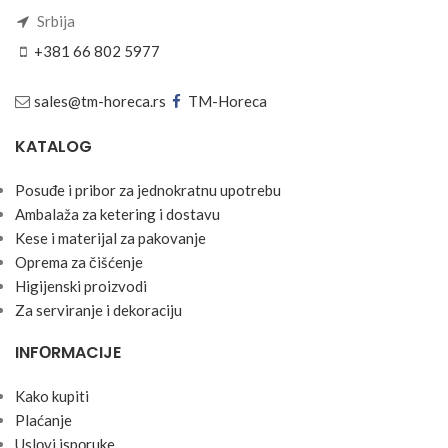
Srbija
+381 66 802 5977
sales@tm-horeca.rs
TM-Horeca
KATALOG
Posuđe i pribor za jednokratnu upotrebu
Ambalaža za ketering i dostavu
Kese i materijal za pakovanje
Oprema za čišćenje
Higijenski proizvodi
Za serviranje i dekoraciju
INFОRMACIJE
Kako kupiti
Plaćanje
Uslоvi ispоruke