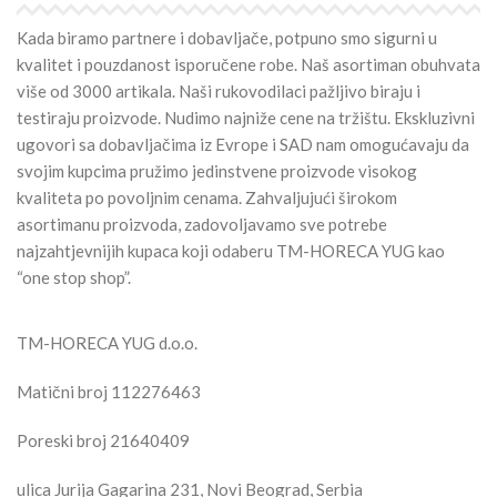
Kada biramo partnere i dobavljače, potpuno smo sigurni u
kvalitet i pouzdanost isporučene robe. Naš asortiman obuhvata
više od 3000 artikala. Naši rukovodilaci pažljivo biraju i
testiraju proizvode. Nudimo najniže cene na tržištu. Ekskluzivni
ugovori sa dobavljačima iz Evrope i SAD nam omogućavaju da
svojim kupcima pružimo jedinstvene proizvode visokog
kvaliteta po povoljnim cenama. Zahvaljujući širokom
asortimanu proizvoda, zadovoljavamo sve potrebe
najzahtjevnijih kupaca koji odaberu TM-HORECA YUG kao
“one stop shop”.
TM-HORECA YUG d.o.o.
Matični broj 112276463
Poreski broj 21640409
ulica Jurija Gagarina 231, Novi Beograd, Serbia