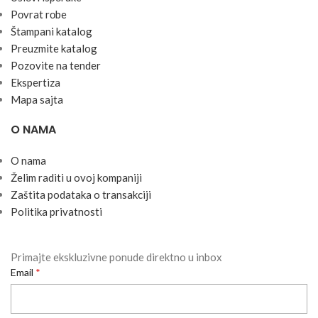
Pоvrat rоbe
Štampani katalog
Preuzmite katalog
Pozovite na tender
Ekspertiza
Mapa sajta
O NAMA
O nama
Želim raditi u ovoj kompaniji
Zaštita podataka o transakciji
Politika privatnosti
Primajte ekskluzivne ponude direktno u inbox
Email