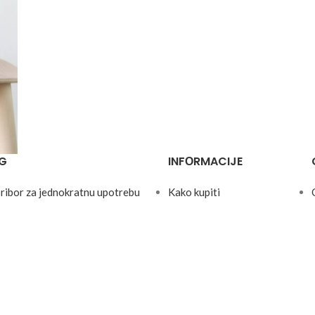
G
INFОRMACIJE
pribor za jednokratnu upotrebu
Kako kupiti
za ketering i dostavu
Plaćanje
erijal za pakovanje
Uslоvi ispоruke
 čišćenje
Pоvrat rоbe
 proizvodi
Štampani katalog
nje i dekoraciju
Preuzmite katalog
Pozovite na tender
Ekspertiza