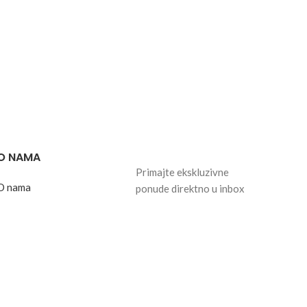
O NAMA
Primajte ekskluzivne
O nama
ponude direktno u inbox
Želim raditi u ovoj
Email
kompaniji
Zaštita podataka o
transakciji
Pretplatite se
Politika privatnosti