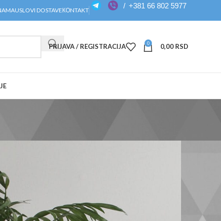
/
+381 66 802 5977
NAMA
USLOVI DOSTAVE
КОNTAKT
0
PRIJAVA / REGISTRACIJA
0,00
RSD
JE