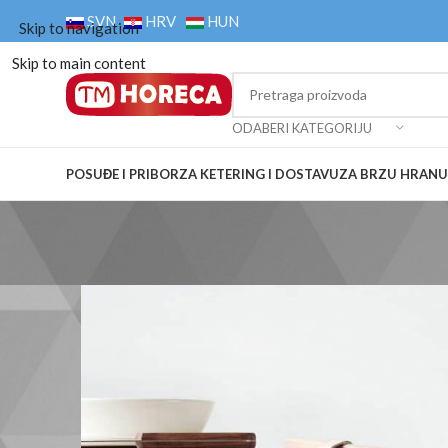
SVN
HRV
HUN
Skip to navigation
Skip to main content
ODABERI KATEGORIJU
POSUĐE I PRIBOR
ZA KETERING I DOSTAVU
ZA BRZU HRANU