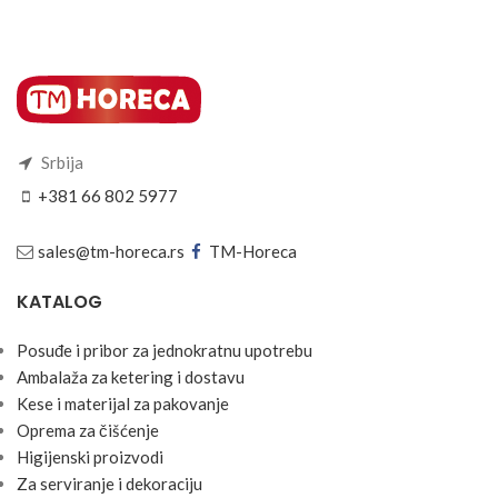
Srbija
+381 66 802 5977
sales@tm-horeca.rs
TM-Horeca
KATALOG
Posuđe i pribor za jednokratnu upotrebu
Ambalaža za ketering i dostavu
Kese i materijal za pakovanje
Oprema za čišćenje
Higijenski proizvodi
Za serviranje i dekoraciju