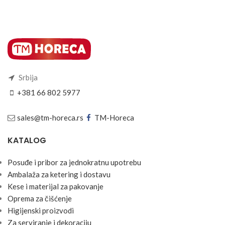
Srbija
+381 66 802 5977
sales@tm-horeca.rs
TM-Horeca
KATALOG
Posuđe i pribor za jednokratnu upotrebu
Ambalaža za ketering i dostavu
Kese i materijal za pakovanje
Oprema za čišćenje
Higijenski proizvodi
Za serviranje i dekoraciju