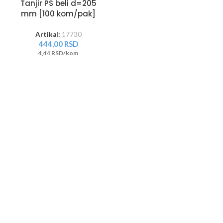
Tanjir PS beli d=205
mm [100 kom/pak]
Artikal:
17730
444,00
RSD
4,44 RSD/kom