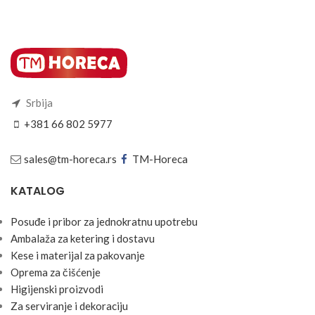
Srbija
+381 66 802 5977
sales@tm-horeca.rs
TM-Horeca
KATALOG
Posuđe i pribor za jednokratnu upotrebu
Ambalaža za ketering i dostavu
Kese i materijal za pakovanje
Oprema za čišćenje
Higijenski proizvodi
Za serviranje i dekoraciju