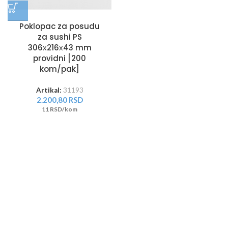
Poklopac za posudu
za sushi PS
306х216х43 mm
providni [200
kom/pak]
Artikal:
31193
2.200,80
RSD
11 RSD/kom