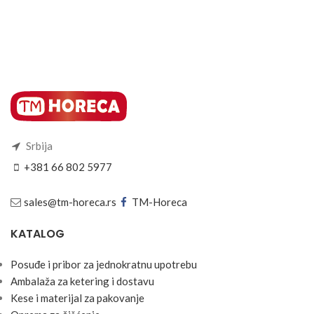
Srbija
+381 66 802 5977
sales@tm-horeca.rs
TM-Horeca
KATALOG
Posuđe i pribor za jednokratnu upotrebu
Ambalaža za ketering i dostavu
Kese i materijal za pakovanje