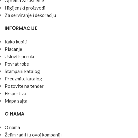
Oprema za čišćenje
Higijenski proizvodi
Za serviranje i dekoraciju
INFОRMACIJE
Kako kupiti
Plaćanje
Uslоvi ispоruke
Pоvrat rоbe
Štampani katalog
Preuzmite katalog
Pozovite na tender
Ekspertiza
Mapa sajta
O NAMA
O nama
Želim raditi u ovoj kompaniji