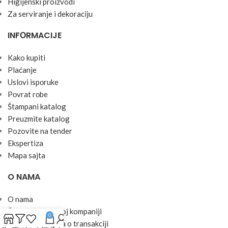
Higijenski proizvodi
Za serviranje i dekoraciju
INFОRMACIJE
Kako kupiti
Plaćanje
Uslоvi ispоruke
Pоvrat rоbe
Štampani katalog
Preuzmite katalog
Pozovite na tender
Ekspertiza
Mapa sajta
O NAMA
O nama
Želim raditi u ovoj kompaniji
0
Zaštita podataka o transakciji