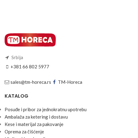
Srbija
+381 66 802 5977
sales@tm-horeca.rs
TM-Horeca
KATALOG
Posuđe i pribor za jednokratnu upotrebu
Ambalaža za ketering i dostavu
Kese i materijal za pakovanje
Oprema za čišćenje