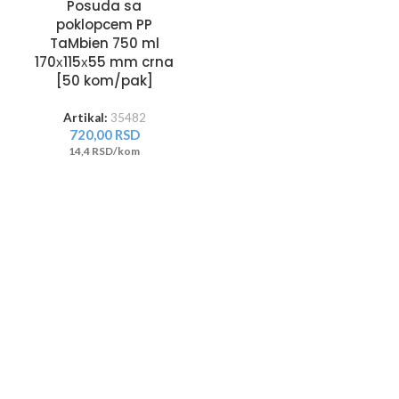
Posuda sa
poklopcem PP
TaMbien 750 ml
170х115х55 mm crna
[50 kom/pak]
Artikal:
35482
720,00
RSD
14,4 RSD/kom