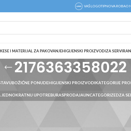
VAŠ LOGOTIP
NOVA ROBA
O 
KESE I MATERIJAL ZA PAKOVANJE
HIGIJENSKI PROIZVODI
ZA SERVIRAN
2176363358022
STAVU
BOŽIĆNE PONUDE
HIGIJENSKI PROIZVODI
KATEGORIJE PR
ZA JEDNOKRATNU UPOTREBU
RASPRODAJA
UNCATEGORIZED
ZA SE