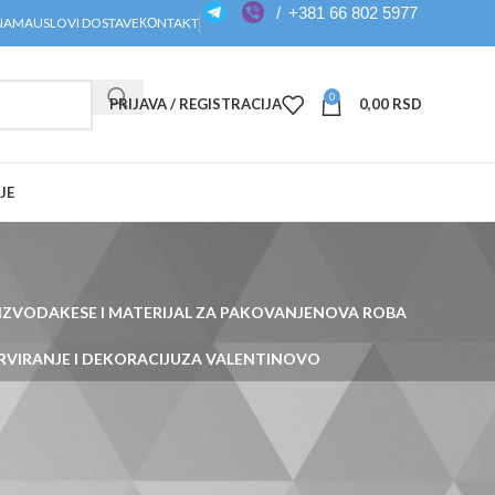
/
+381 66 802 5977
NAMA
USLOVI DOSTAVE
КОNTAKT
0
PRIJAVA / REGISTRACIJA
0,00
RSD
JE
OIZVODA
KESE I MATERIJAL ZA PAKOVANJE
NOVA ROBA
RVIRANJE I DEKORACIJU
ZA VALENTINOVO
Prikazuje se jedan rezultat
Show
12
24
36