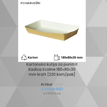
PO NARUDŽBI
Kartonska kutija za pomfrit
Kadica Ecoline 180х80х30
mm kraft [220 kom/pak]
Artikal:
35003
1.518,00
RSD
6,9 RSD/kom
KATALO