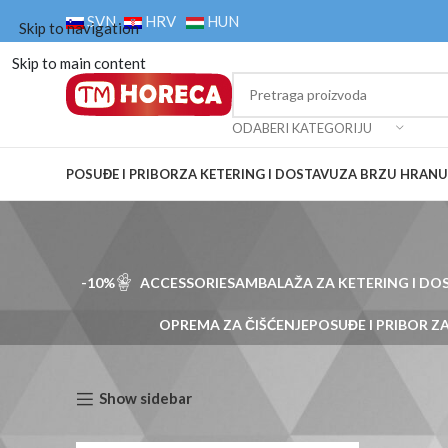
SVN
HRV
HUN
Skip to navigation
Skip to main content
ODABERI KATEGORIJU
POSUĐE I PRIBOR
ZA KETERING I DOSTAVU
ZA BRZU HRANU
-10%
ACCESSORIES
AMBALAŽA ZA KETERING I DO
OPREMA ZA ČIŠĆENJE
POSUĐE I PRIBOR 
Početna
Proizvodi označeni “2176363358022”
Show sidebar