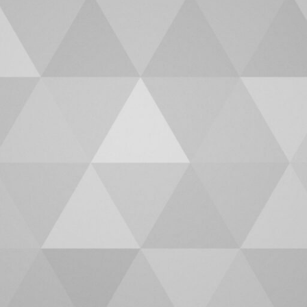
G
INFОRMACIJE