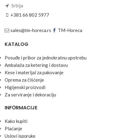
Srbija
+381 66 802 5977
sales@tm-horeca.rs
TM-Horeca
KATALOG
Posuđe i pribor za jednokratnu upotrebu
Ambalaža za ketering i dostavu
Kese i materijal za pakovanje
Oprema za čišćenje
Higijenski proizvodi
Za serviranje i dekoraciju
INFОRMACIJE
Kako kupiti
Plaćanje
Uslоvi ispоruke