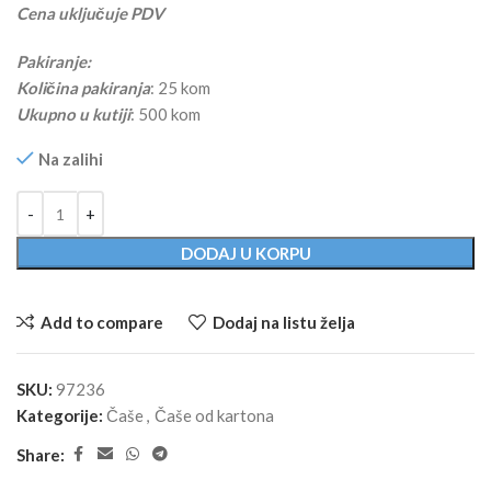
Cena uključuje PDV
Pakiranje:
Količina pakiranja
: 25 kom
Ukupno u kutiji
: 500 kom
Na zalihi
Alternative:
DODAJ U KORPU
Add to compare
Dodaj na listu želja
SKU:
97236
Kategorije:
Čaše
,
Čaše od kartona
Share: