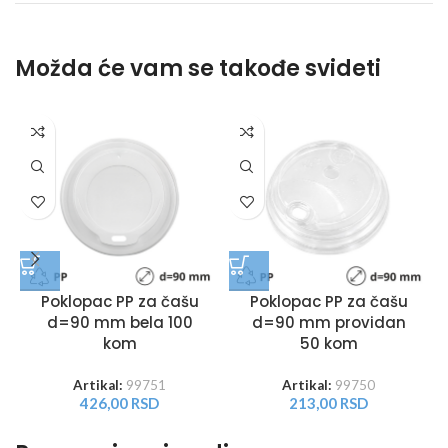
Možda će vam se takođe svideti
Poklopac PP za čašu
Poklopac PP za čašu
d=90 mm bela 100
d=90 mm providan
kom
50 kom
Artikal:
99751
Artikal:
99750
426,00
RSD
213,00
RSD