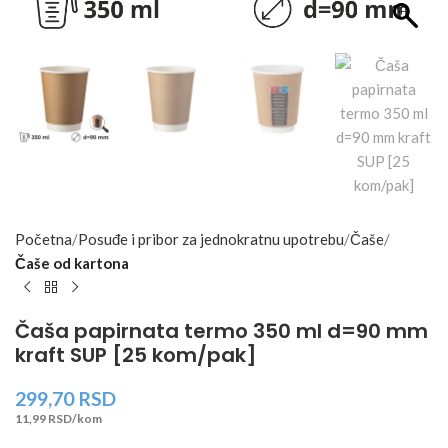
Početna
Posuđe i pribor za jednokratnu upotrebu
Čaše
Čaše od kartona
Čaša papirnata termo 350 ml d=90 mm
kraft SUP [25 kom/pak]
299,70
RSD
11,99 RSD/kom