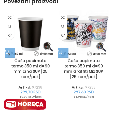
Povezani proizvodi
Čaša papirnata
Čaša papirnata
termo 350 ml d=90
termo 350 ml d=90
mm crna SUP [25
mm Graffiti Mix SUP
kom/pak]
[25 kom/pak]
Artikal:
97238
Artikal:
97233
299,70
RSD
297,60
RSD
11,99 RSD/kom
11,9 RSD/kom