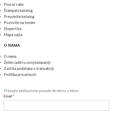
Pоvrat rоbe
Štampani katalog
Preuzmite katalog
Pozovite na tender
Ekspertiza
Mapa sajta
O NAMA
O nama
Želim raditi u ovoj kompaniji
Zaštita podataka o transakciji
Politika privatnosti
Primajte ekskluzivne ponude direktno u inbox
Email