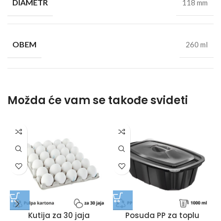
DIAMETR
118 mm
OBEM
260 ml
Možda će vam se takođe svideti
Kutija za 30 jaja
Posuda PP za toplu