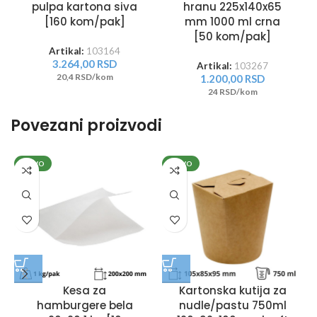
pulpa kartona siva
hranu 225x140x65
[160 kom/pak]
mm 1000 ml crna
[50 kom/pak]
Artikal:
103164
3.264,00
RSD
Artikal:
103267
20,4 RSD/kom
1.200,00
RSD
24 RSD/kom
Povezani proizvodi
NOVO
NOVO
Kesa za
Kartonska kutija za
hamburgere bela
nudle/pastu 750ml