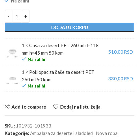
Na zalihi
Alternative:
DODAJ U KORPU
1 ×
Čaša za desert PET 260 ml d=118
510,00
RSD
mm h=45 mm 50 kom
Na zalihi
1 ×
Poklopac za čaše za desert PET
330,00
RSD
260 ml 50 kom
Na zalihi
Add to compare
Dodaj na listu želja
SKU:
101932-101933
Kategorije:
Ambalaža za deserte i sladoled
,
Nova roba