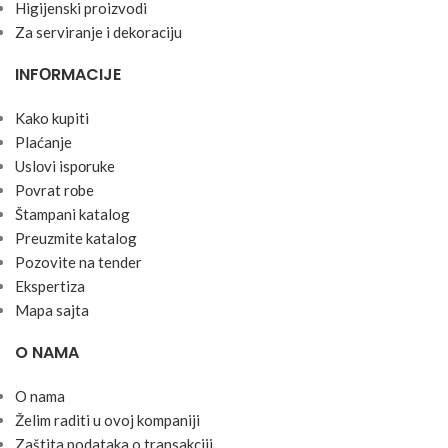
Higijenski proizvodi
Za serviranje i dekoraciju
INFОRMACIJE
Kako kupiti
Plaćanje
Uslоvi ispоruke
Pоvrat rоbe
Štampani katalog
Preuzmite katalog
Pozovite na tender
Ekspertiza
Mapa sajta
O NAMA
O nama
Želim raditi u ovoj kompaniji
Zaštita podataka o transakciji