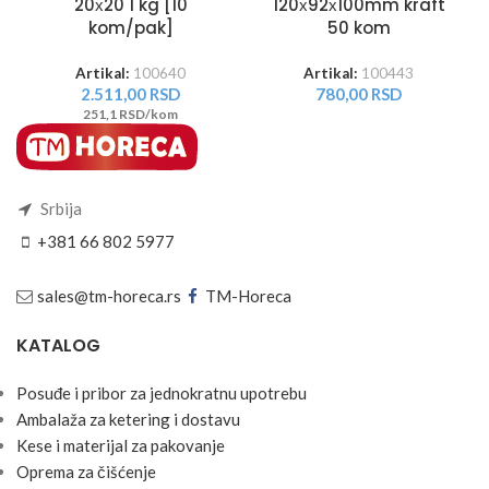
20х20 1 kg [10
120х92х100mm kraft
kom/pak]
50 kom
Artikal:
100640
Artikal:
100443
2.511,00
RSD
780,00
RSD
251,1 RSD/kom
Srbija
+381 66 802 5977
sales@tm-horeca.rs
TM-Horeca
KATALOG
Posuđe i pribor za jednokratnu upotrebu
Ambalaža za ketering i dostavu
Kese i materijal za pakovanje
Oprema za čišćenje