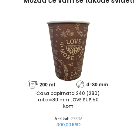
Možda će vam se takođe svideti
Čaša papirnata 240 (280)
ml d=80 mm LOVE SUP 50
kom
Artikal:
97836
300,00
RSD