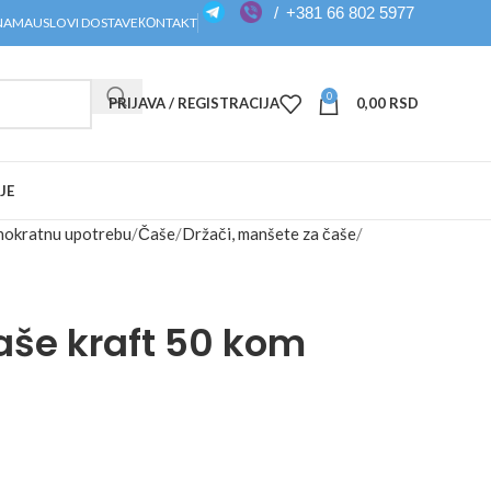
/
+381 66 802 5977
NAMA
USLOVI DOSTAVE
КОNTAKT
0
PRIJAVA / REGISTRACIJA
0,00
RSD
JE
dnokratnu upotrebu
Čaše
Držači, manšete za čaše
čaše kraft 50 kom