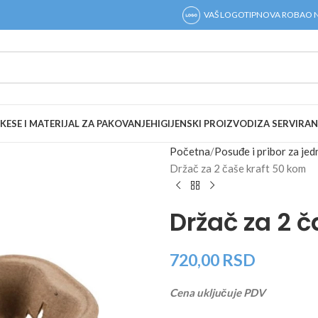
VAŠ LOGOTIP
NOVA ROBA
O 
KESE I MATERIJAL ZA PAKOVANJE
HIGIJENSKI PROIZVODI
ZA SERVIRAN
Početna
Posuđe i pribor za je
Držač za 2 čaše kraft 50 kom
Držač za 2 
720,00
RSD
Cena uključuje PDV