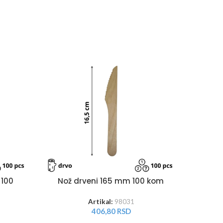
NOVO
Kutij
 100
Nož drveni 165 mm 100 kom
c
Artikal:
98031
406,80
RSD