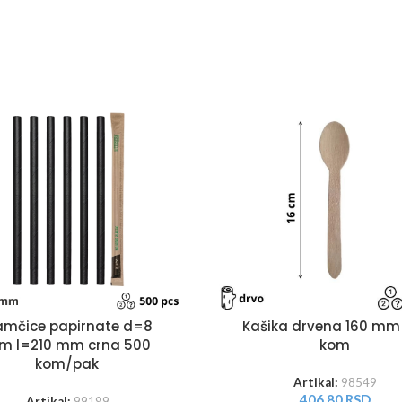
amčice papirnate d=8
Kašika drvena 160 mm
m l=210 mm crna 500
kom
kom/pak
Artikal:
98549
406,80
RSD
Artikal:
99199