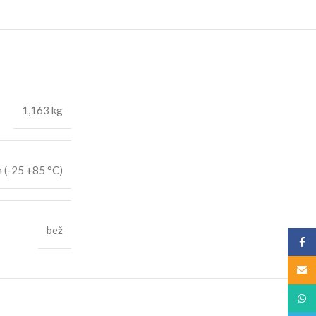
1,163 kg
 (-25 +85 °C)
bež
Face
Email
What