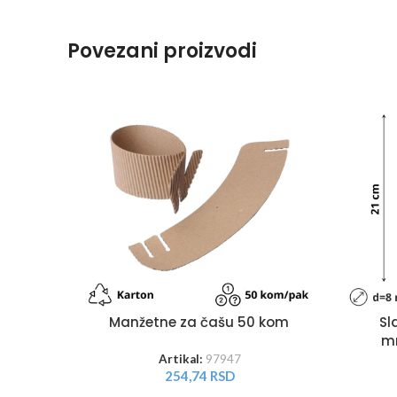
Povezani proizvodi
Manžetne za čašu 50 kom
Sl
m
Artikal:
97947
254,74
RSD