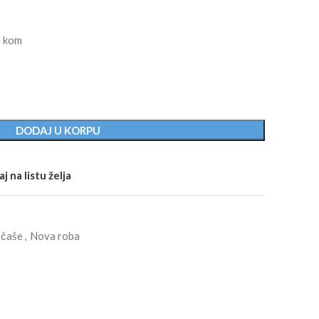
0 kom
DODAJ U KORPU
j na listu želja
 čaše
,
Nova roba