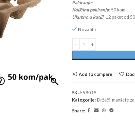
Pakiranje:
Količina pakiranja
: 50 kom
Ukupno u kutiji
: 12 paket od 5
Na zalihi
Alternative:
Add to compare
Doda
SKU:
98018
Kategorije:
Držači, manšete za
Share: