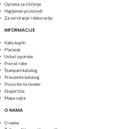
Oprema za čišćenje
Higijenski proizvodi
Za serviranje i dekoraciju
INFОRMACIJE
Kako kupiti
Plaćanje
Uslоvi ispоruke
Pоvrat rоbe
Štampani katalog
Preuzmite katalog
Pozovite na tender
Ekspertiza
Mapa sajta
O NAMA
O nama