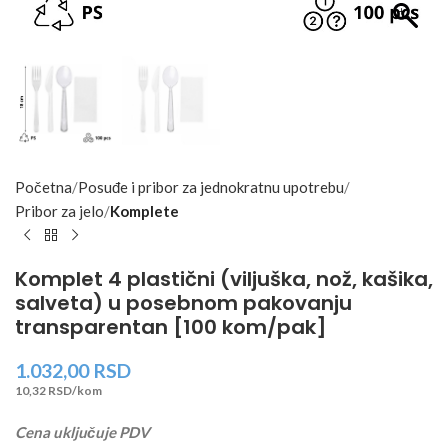
Početna
Posuđe i pribor za jednokratnu upotrebu
Pribor za jelo
Komplete
Komplet 4 plastični (viljuška, nož, kašika,
salveta) u posebnom pakovanju
transparentan [100 kom/pak]
1.032,00
RSD
10,32 RSD/kom
Cena uključuje PDV