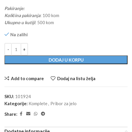
Pakiranje:
Količina pakiranja
: 100 kom
Ukupno u kutiji
: 500 kom
Na zalihi
Alternative:
DODAJ U KORPU
Add to compare
Dodaj na listu želja
SKU:
101924
Kategorije:
Komplete
,
Pribor za jelo
Share:
Dodatne informacije