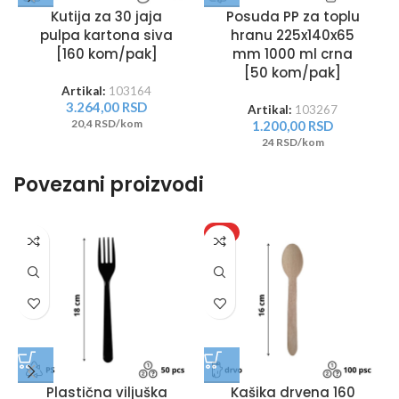
Kutija za 30 jaja
Posuda PP za toplu
pulpa kartona siva
hranu 225x140x65
[160 kom/pak]
mm 1000 ml crna
[50 kom/pak]
Artikal:
103164
3.264,00
RSD
Artikal:
103267
20,4 RSD/kom
1.200,00
RSD
24 RSD/kom
Povezani proizvodi
HIT
Plastična viljuška
Kašika drvena 160