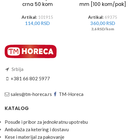
crna 50 kom
mm [100 kom/pak]
Artikal:
101915
Artikal:
69375
114,00
RSD
360,00
RSD
3,6 RSD/kom
Srbija
+381 66 802 5977
sales@tm-horeca.rs
TM-Horeca
KATALOG
Posuđe i pribor za jednokratnu upotrebu
Ambalaža za ketering i dostavu
Kese i materijal za pakovanje