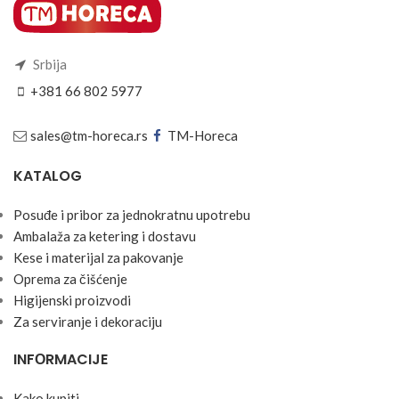
Srbija
+381 66 802 5977
sales@tm-horeca.rs
TM-Horeca
KATALOG
Posuđe i pribor za jednokratnu upotrebu
Ambalaža za ketering i dostavu
Kese i materijal za pakovanje
Oprema za čišćenje
Higijenski proizvodi
Za serviranje i dekoraciju
INFОRMACIJE
Kako kupiti