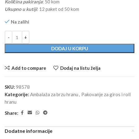
Količina pakiranja
: 50 kom
Ukupno u kutiji
: 12 paket od 50 kom
Na zalihi
Alternative:
DODAJ U KORPU
Add to compare
Dodaj na listu želja
SKU:
98578
Kategorije:
Ambalaža za brzu hranu
,
Pakovanje za giros i roll
hranu
Share:
Dodatne informacije