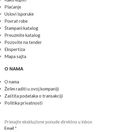
Plaćanje
Uslоvi ispоruke
Pоvrat rоbe
Štampani katalog
Preuzmite katalog
Pozovite na tender
Ekspertiza
Mapa sajta
O NAMA
O nama
Želim raditi u ovoj kompaniji
Zaštita podataka o transakciji
Politika privatnosti
Primajte ekskluzivne ponude direktno u inbox
Email