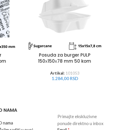
r
Posuda za burger PULP
114
kom
150х150х78 mm 50 kom
Artikal:
101053
1.284,00
RSD
O NAMA
Primajte ekskluzivne
O nama
ponude direktno u inbox
Želim raditi u ovoj
Email