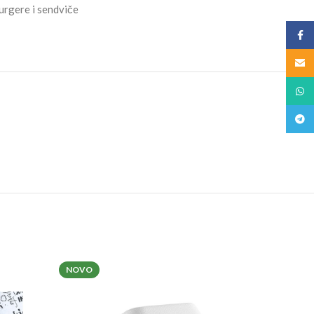
rgere i sendviče
Face
Email
What
Teleg
NOVO