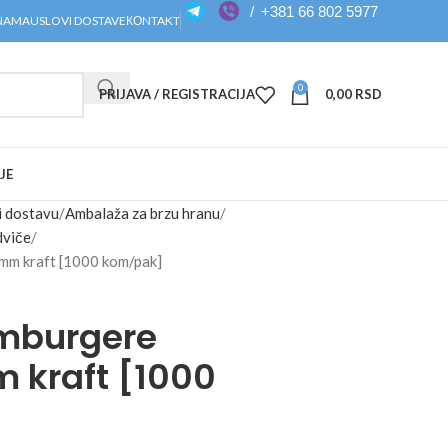
/
+381 66 802 5977
NAMA
USLOVI DOSTAVE
КОNTAKT
0
PRIJAVA / REGISTRACIJA
0,00
RSD
JE
i dostavu
Ambalaža za brzu hranu
dviče
m kraft [1000 kom/pak]
mburgere
 kraft [1000