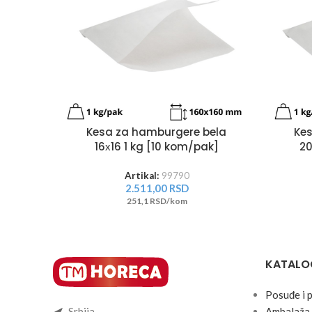
Kesa za hamburgere bela
Ke
16х16 1 kg [10 kom/pak]
20
Artikal:
99790
2.511,00
RSD
251,1 RSD/kom
KATALO
Posuđe i 
Srbija
Ambalaža 