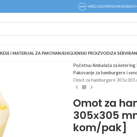
VAŠ LOGOTIP
NOVA ROBA
O 
KESE I MATERIJAL ZA PAKOVANJE
HIGIJENSKI PROIZVODI
ZA SERVIRAN
Početna
Ambalaža za ketering 
Pakovanje za hamburgere i sen
Omot za hamburgere 305х305 m
Omot za ha
305х305 mm
kom/pak]