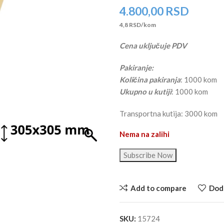
4.800,00
RSD
4,8 RSD/kom
Cena uključuje PDV
Pakiranje:
Količina pakiranja
: 1000 kom
Ukupno u kutiji
: 1000 kom
Transportna kutija: 3000 kom
Nema na zalihi
Subscribe Now
Add to compare
Doda
SKU:
15724