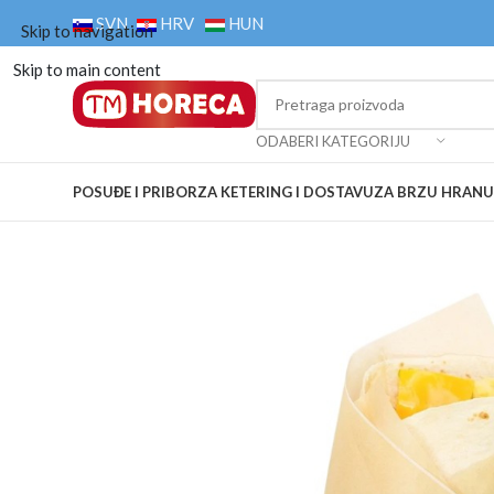
SVN
HRV
HUN
Skip to navigation
Skip to main content
ODABERI KATEGORIJU
POSUĐE I PRIBOR
ZA KETERING I DOSTAVU
ZA BRZU HRANU