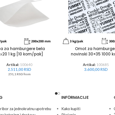
sa za hamburgere bela
Omot za hamburge
х20 1 kg [10 kom/pak]
novinski 30×35 1000 
Artikal:
100640
Artikal:
100685
2.511,00
RSD
3.600,00
RSD
251,1 RSD/kom
G
INFОRMACIJE
pribor za jednokratnu upotrebu
Kako kupiti
za ketering i dostavu
Plaćanje