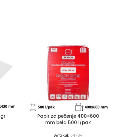
 gr
Papir za pečenje 400×600
mm bela 500 l/pak
Artikal:
54784