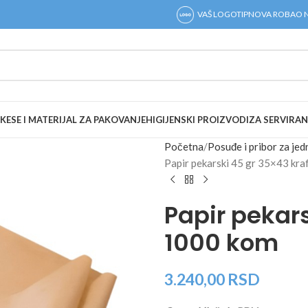
VAŠ LOGOTIP
NOVA ROBA
O 
KESE I MATERIJAL ZA PAKOVANJE
HIGIJENSKI PROIZVODI
ZA SERVIRAN
Početna
Posuđe i pribor za je
Papir pekarski 45 gr 35×43 kr
Papir pekars
1000 kom
3.240,00
RSD