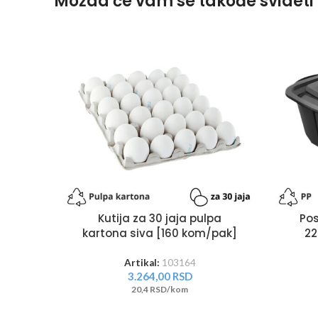
Možda će vam se takođe svideti
Kutija za 30 jaja pulpa
Pos
kartona siva [160 kom/pak]
22
Artikal:
103164
3.264,00
RSD
20,4 RSD/kom