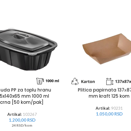
uda PP za toplu hranu
Plitica papirnata 137х8
5x140x65 mm 1000 ml
mm kraft 125 kom
crna [50 kom/pak]
Artikal:
90231
1.050,00
RSD
Artikal:
103267
1.200,00
RSD
24 RSD/kom