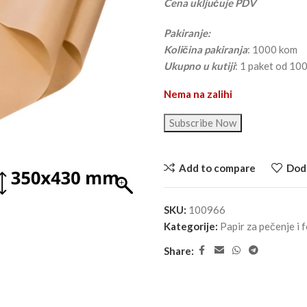
Cena uključuje PDV
Pakiranje:
Količina pakiranja
: 1000 kom
Ukupno u kutiji
: 1 paket od 10
Nema na zalihi
Subscribe Now
Add to compare
Doda
SKU:
100966
Kategorije:
Papir za pečenje i 
Share: