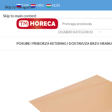
SVN
HRV
HUN
Skip to navigation
Skip to main content
ODABERI KATEGORIJU
POSUĐE I PRIBOR
ZA KETERING I DOSTAVU
ZA BRZU HRANU