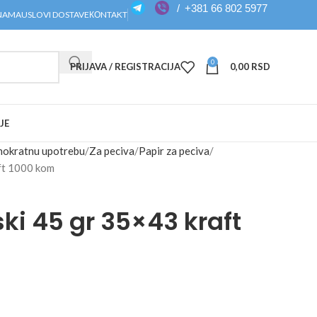
/
+381 66 802 5977
NAMA
USLOVI DOSTAVE
КОNTAKT
0
PRIJAVA / REGISTRACIJA
0,00
RSD
JE
dnokratnu upotrebu
Za peciva
Papir za peciva
aft 1000 kom
ki 45 gr 35×43 kraft