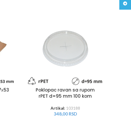
Teleg
7х53
Pokl
Poklopac ravan sa rupom
r
rPET d=95 mm 100 kom
Artikal:
103188
348,00
RSD