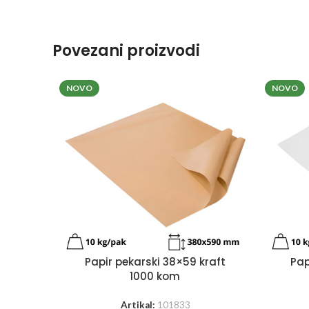
Povezani proizvodi
NOVO
NOVO
Papir pekarski 38×59 kraft
Pap
1000 kom
Artikal:
101833