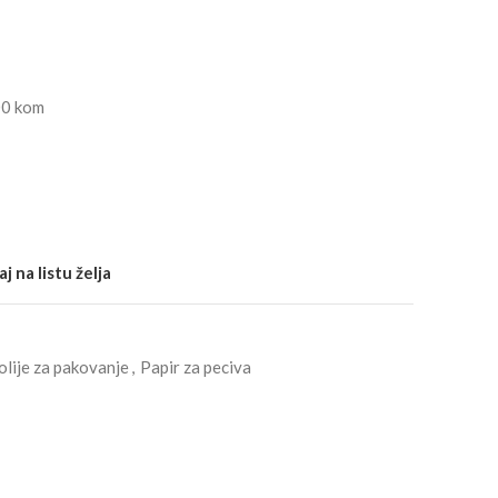
00 kom
j na listu želja
folije za pakovanje
,
Papir za peciva