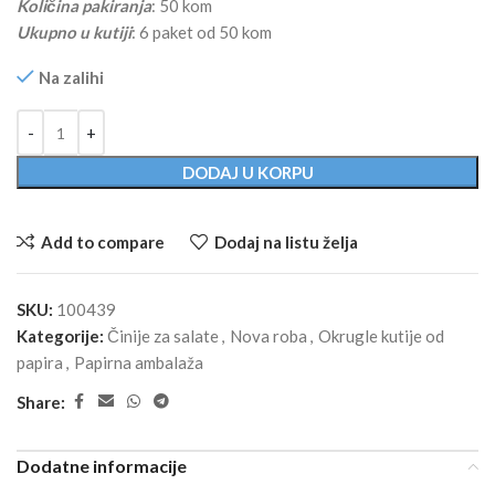
Količina pakiranja
: 50 kom
Ukupno u kutiji
: 6 paket od 50 kom
Na zalihi
Alternative:
DODAJ U KORPU
Add to compare
Dodaj na listu želja
SKU:
100439
Kategorije:
Činije za salate
,
Nova roba
,
Okrugle kutije od
papira
,
Papirna ambalaža
Share:
Dodatne informacije