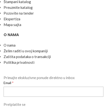
Štampani katalog
Preuzmite katalog
Pozovite na tender
Ekspertiza
Mapa sajta
O NAMA
O nama
Želim raditi u ovoj kompaniji
Zaštita podataka o transakciji
Politika privatnosti
Primajte ekskluzivne ponude direktno u inbox
Email
Pretplatite se