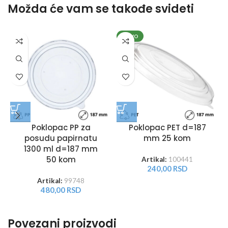
Možda će vam se takođe svideti
NOVO
Poklopac PP za
Poklopac PET d=187
posudu papirnatu
mm 25 kom
1300 ml d=187 mm
50 kom
Artikal:
100441
240,00
RSD
Artikal:
99748
480,00
RSD
Povezani proizvodi