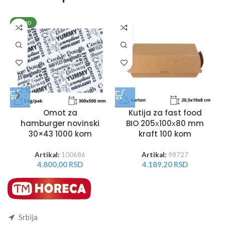
NOVO
Omot za
Kutija za fast food
hamburger novinski
BIO 205х100х80 mm
30×43 1000 kom
kraft 100 kom
Artikal:
100686
Artikal:
98727
4.800,00
RSD
4.189,20
RSD
Srbija