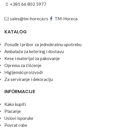
+381 66 802 5977
sales@tm-horeca.rs
TM-Horeca
KATALOG
Posuđe i pribor za jednokratnu upotrebu
Ambalaža za ketering i dostavu
Kese i materijal za pakovanje
Oprema za čišćenje
Higijenski proizvodi
Za serviranje i dekoraciju
INFОRMACIJE
Kako kupiti
Plaćanje
Uslоvi ispоruke
Pоvrat rоbe