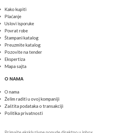
Kako kupiti
Plaćanje
Uslоvi ispоruke
Pоvrat rоbe
Štampani katalog
Preuzmite katalog
Pozovite na tender
Ekspertiza
Mapa sajta
O NAMA
O nama
Želim raditi u ovoj kompaniji
Zaštita podataka o transakciji
Politika privatnosti
Primajte ekskluzivne ponude direktno u inbox