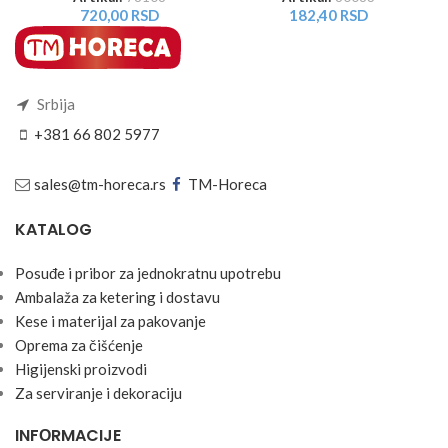
720,00
RSD
182,40
RSD
Srbija
+381 66 802 5977
sales@tm-horeca.rs
TM-Horeca
KATALOG
Posuđe i pribor za jednokratnu upotrebu
Ambalaža za ketering i dostavu
Kese i materijal za pakovanje
Oprema za čišćenje
Higijenski proizvodi
Za serviranje i dekoraciju
INFОRMACIJE