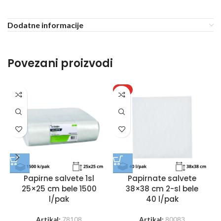
Dodatne informacije
Povezani proizvodi
HIT
Papirne salvete 1sl
Papirnate salvete
25×25 cm bele 1500
38×38 cm 2-sl bele
l/pak
40 l/pak
Artikal:
78108
Artikal:
80083