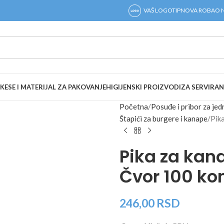
VAŠ LOGOTIP
NOVA ROBA
O 
KESE I MATERIJAL ZA PAKOVANJE
HIGIJENSKI PROIZVODI
ZA SERVIRAN
Početna
Posuđe i pribor za je
Štapići za burgere i kanape
Pik
Pika za ka
Čvor 100 k
246,00
RSD