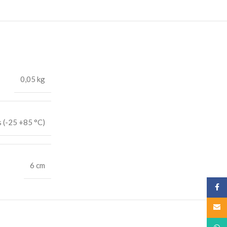
0,05 kg
 (-25 +85 °C)
6 cm
Face
Email