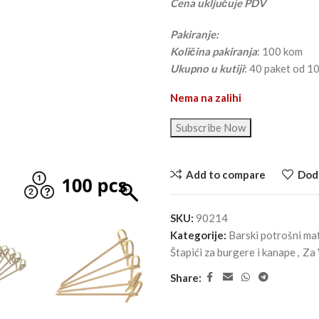
Cena uključuje PDV
Pakiranje:
Količina pakiranja
: 100 kom
Ukupno u kutiji
: 40 paket od 1
Nema na zalihi
Subscribe Now
Add to compare
Doda
SKU:
90214
Kategorije:
Barski potrošni mat
Štapići za burgere i kanape
,
Za 
Share: