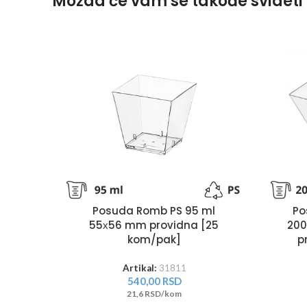
Možda će vam se takođe svideti
Posuda Romb PS 95 ml
Po
55х56 mm providna [25
200
kom/pak]
p
Artikal:
31811
540,00
RSD
21,6 RSD/kom