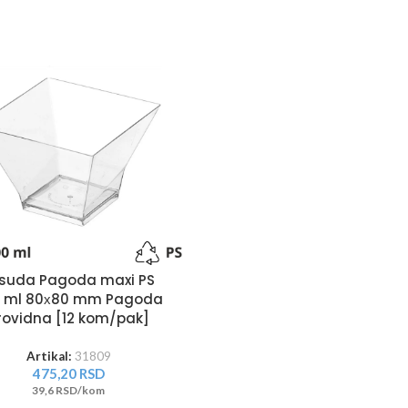
suda Pagoda maxi PS
 ml 80х80 mm Pagoda
rovidna [12 kom/pak]
Artikal:
31809
475,20
RSD
39,6 RSD/kom