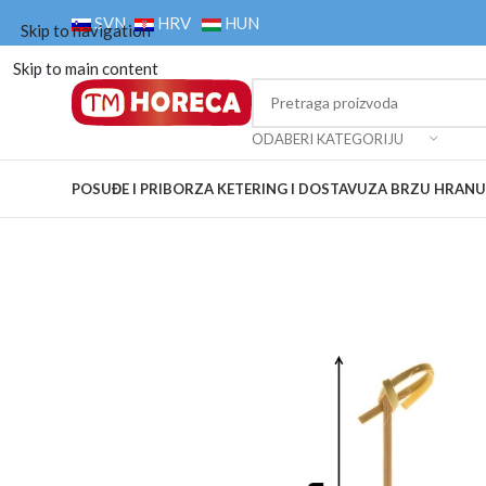
SVN
HRV
HUN
Skip to navigation
Skip to main content
ODABERI KATEGORIJU
POSUĐE I PRIBOR
ZA KETERING I DOSTAVU
ZA BRZU HRANU