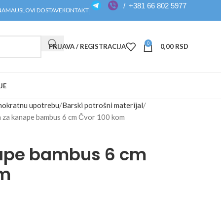
/
+381 66 802 5977
NAMA
USLOVI DOSTAVE
КОNTAKT
0
PRIJAVA / REGISTRACIJA
0,00
RSD
JE
dnokratnu upotrebu
Barski potrošni materijal
a za kanape bambus 6 cm Čvor 100 kom
nape bambus 6 cm
om