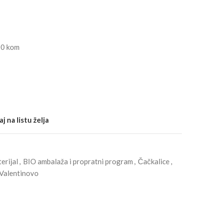
00 kom
j na listu želja
erijal
,
BIO ambalaža i propratni program
,
Čačkalice
,
Valentinovo