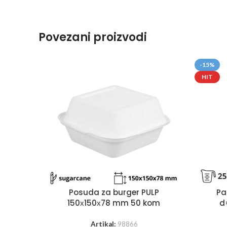
Povezani proizvodi
-15%
HIT
Posuda za burger PULP
Pa
150х150х78 mm 50 kom
d
Artikal:
98866