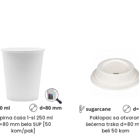
pirna čaša 1-sl 250 ml
Poklopac sa otvoro
=80 mm bela SUP [50
šećerna trska d=80 
kom/pak]
beli 50 kom