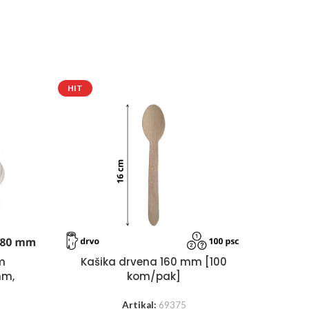
HIT
Pik
m
Kašika drvena 160 mm [100
mm,
kom/pak]
Artikal:
69375