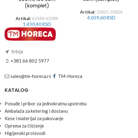
(komplet)
Artikal:
35825-35826
4.059,60
RSD
Artikal:
62588-62589
1.430,40
RSD
Srbija
+381 66 802 5977
sales@tm-horeca.rs
TM-Horeca
KATALOG
Posuđe i pribor za jednokratnu upotrebu
Ambalaža za ketering i dostavu
Kese i materijal za pakovanje
Oprema za čišćenje
Higijenski proizvodi