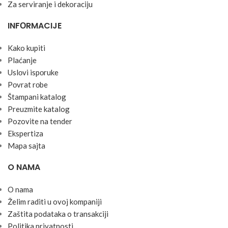
Za serviranje i dekoraciju
INFОRMACIJE
Kako kupiti
Plaćanje
Uslоvi ispоruke
Pоvrat rоbe
Štampani katalog
Preuzmite katalog
Pozovite na tender
Ekspertiza
Mapa sajta
O NAMA
O nama
Želim raditi u ovoj kompaniji
Zaštita podataka o transakciji
Politika privatnosti