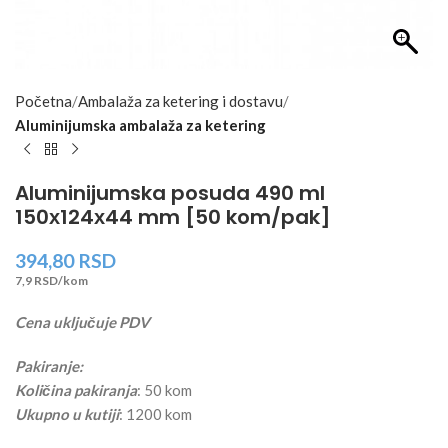
Početna
Ambalaža za ketering i dostavu
Aluminijumska ambalaža za ketering
Aluminijumska posuda 490 ml
150х124х44 mm [50 kom/pak]
394,80
RSD
7,9 RSD/kom
Cena uključuje PDV
Pakiranje:
Količina pakiranja
: 50 kom
Ukupno u kutiji
: 1200 kom