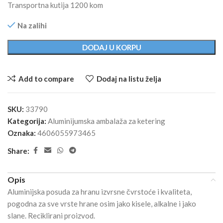
Transportna kutija 1200 kom
Na zalihi
Alternative:
DODAJ U KORPU
Add to compare
Dodaj na listu želja
SKU:
33790
Kategorija:
Aluminijumska ambalaža za ketering
Oznaka:
4606055973465
Share:
Opis
Aluminijska posuda za hranu izvrsne čvrstoće i kvaliteta,
pogodna za sve vrste hrane osim jako kisele, alkalne i jako
slane. Reciklirani proizvod.