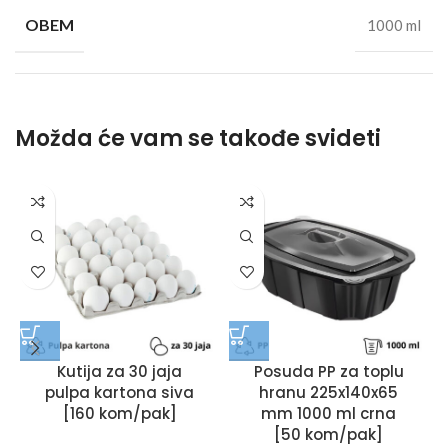
OBEM
1000 ml
Možda će vam se takođe svideti
Kutija za 30 jaja
Posuda PP za toplu
pulpa kartona siva
hranu 225x140x65
[160 kom/pak]
mm 1000 ml crna
[50 kom/pak]