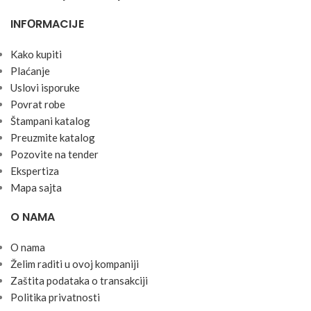
INFОRMACIJE
Kako kupiti
Plaćanje
Uslоvi ispоruke
Pоvrat rоbe
Štampani katalog
Preuzmite katalog
Pozovite na tender
Ekspertiza
Mapa sajta
O NAMA
O nama
Želim raditi u ovoj kompaniji
Zaštita podataka o transakciji
Politika privatnosti