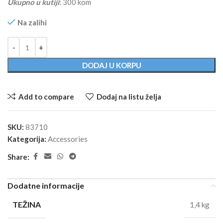
Ukupno u kutiji
: 300 kom
Na zalihi
Alternative:
DODAJ U KORPU
Add to compare
Dodaj na listu želja
SKU:
83710
Kategorija:
Accessories
Share:
Dodatne informacije
TEŽINA
1,4 kg