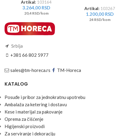
Artikal:
103164
3.264,00
RSD
Artikal:
103267
20,4 RSD/kom
1.200,00
RSD
24 RSD/kom
Srbija
+381 66 802 5977
sales@tm-horeca.rs
TM-Horeca
KATALOG
Posuđe i pribor za jednokratnu upotrebu
Ambalaža za ketering i dostavu
Kese i materijal za pakovanje
Oprema za čišćenje
Higijenski proizvodi
Za serviranje i dekoraciju