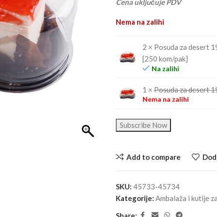
Cena uključuje PDV
Nema na zalihi
2 × Posuda za desert 
[250 kom/pak]
Na zalihi
1 ×
Posuda za desert 1
Nema na zalihi
Subscribe Now
Add to compare
Doda
SKU:
45733-45734
Kategorije:
Ambalaža i kutije za
Share: