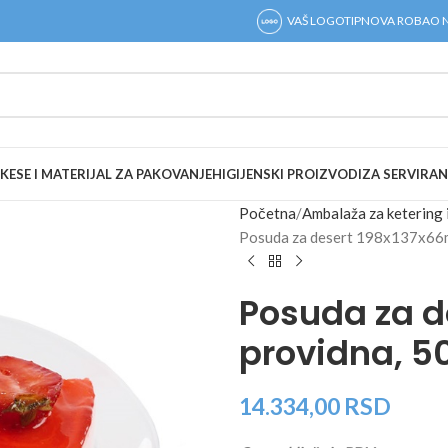
VAŠ LOGOTIP
NOVA ROBA
O 
KESE I MATERIJAL ZA PAKOVANJE
HIGIJENSKI PROIZVODI
ZA SERVIRAN
Početna
Ambalaža za ketering 
Posuda za desert 198x137x66m
Posuda za d
providna, 
14.334,00
RSD