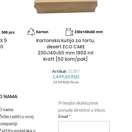
K
X 5
Kartonska kutija za tortu,
00
desert ECO CAKE
230х140х60 mm 1900 ml
kraft [50 kom/pak]
Artikal:
31087
1.499,40
RSD
29,99 RSD/kom
O NAMA
Primajte ekskluzivne
O nama
ponude direktno u inbox
Želim raditi u ovoj
Email
kompaniji
Zaštita podataka o