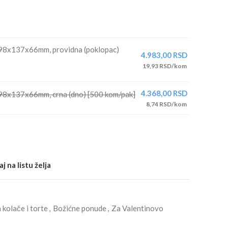
198x137x66mm, providna (poklopac)
4.983,00
RSD
19,93 RSD/kom
4.368,00
RSD
98x137x66mm, crna (dno) [500 kom/pak]
8,74 RSD/kom
j na listu želja
 kolače i torte
,
Božićne ponude
,
Za Valentinovo