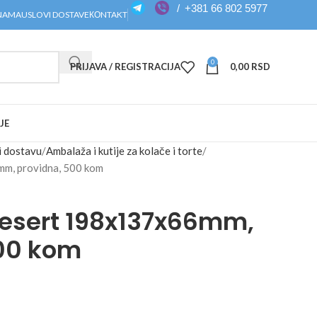
/
+381 66 802 5977
NAMA
USLOVI DOSTAVE
КОNTAKT
0
PRIJAVA / REGISTRACIJA
0,00
RSD
JE
i dostavu
Ambalaža i kutije za kolače i torte
m, providna, 500 kom
esert 198x137x66mm,
500 kom