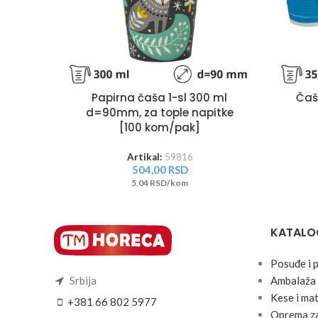
Papirna čaša 1-sl 300 ml
Čaš
d=90mm, za tople napitke
[100 kom/pak]
Artikal:
59816
504,00
RSD
5,04 RSD/kom
KATALO
Posuđe i 
Srbija
Ambalaža 
Kese i mat
+381 66 802 5977
Oprema za