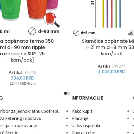
a papirnata termo 350
Slamčice papirnate MI
ml d=90 mm ripple
l=21 mm d=8 mm 5
raznobojne SUP [25
kom/pak
kom/pak]
Artikal:
89879
1.044,00
RSD
Artikal:
97242
336,00
RSD
13,44 RSD/kom
G
INFОRMACIJE
pribor za jednokratnu upotrebu
Kako kupiti
za ketering i dostavu
Plaćanje
erijal za pakovanje
Uslоvi ispоruke
 čišćenje
Pоvrat rоbe