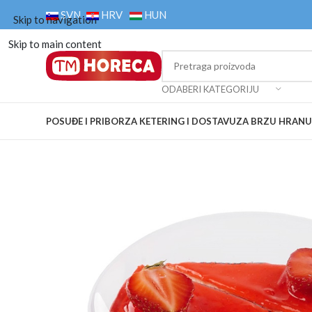
SVN
HRV
HUN
Skip to navigation
Skip to main content
ODABERI KATEGORIJU
POSUĐE I PRIBOR
ZA KETERING I DOSTAVU
ZA BRZU HRANU