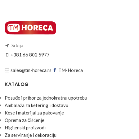
Srbija
+381 66 802 5977
sales@tm-horeca.rs
TM-Horeca
KATALOG
Posuđe i pribor za jednokratnu upotrebu
Ambalaža za ketering i dostavu
Kese i materijal za pakovanje
Oprema za čišćenje
Higijenski proizvodi
Za serviranje i dekoraciju