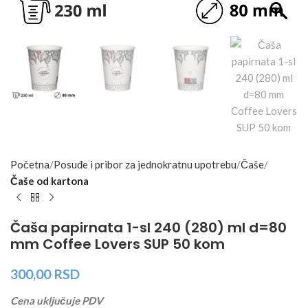
Početna
Posuđe i pribor za jednokratnu upotrebu
Čaše
Čaše od kartona
Čaša papirnata 1-sl 240 (280) ml d=80
mm Coffee Lovers SUP 50 kom
300,00
RSD
Cena uključuje PDV