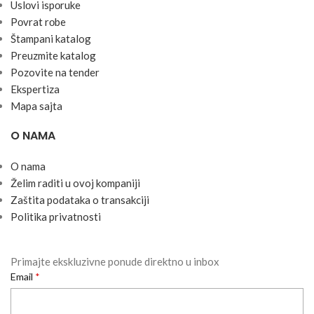
Uslоvi ispоruke
Pоvrat rоbe
Štampani katalog
Preuzmite katalog
Pozovite na tender
Ekspertiza
Mapa sajta
O NAMA
O nama
Želim raditi u ovoj kompaniji
Zaštita podataka o transakciji
Politika privatnosti
Primajte ekskluzivne ponude direktno u inbox
Email