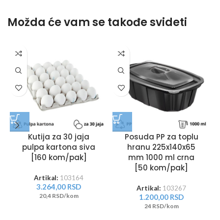
Možda će vam se takođe svideti
Kutija za 30 jaja
Posuda PP za toplu
pulpa kartona siva
hranu 225x140x65
[160 kom/pak]
mm 1000 ml crna
[50 kom/pak]
Artikal:
103164
3.264,00
RSD
Artikal:
103267
20,4 RSD/kom
1.200,00
RSD
24 RSD/kom