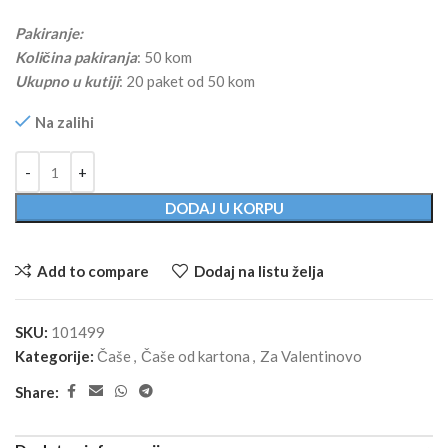
Pakiranje:
Količina pakiranja
: 50 kom
Ukupno u kutiji
: 20 paket od 50 kom
Na zalihi
Alternative:
DODAJ U KORPU
Add to compare
Dodaj na listu želja
SKU:
101499
Kategorije:
Čaše
,
Čaše od kartona
,
Za Valentinovo
Share: