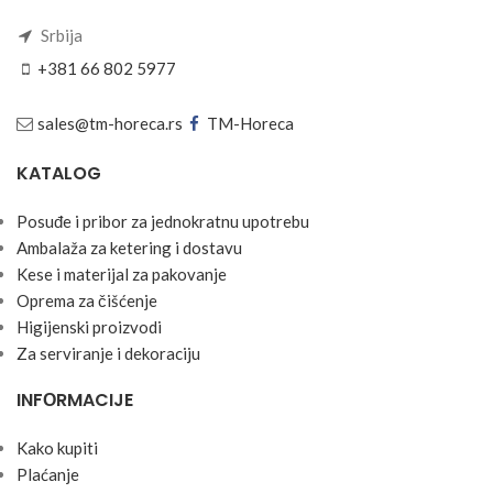
Srbija
+381 66 802 5977
sales@tm-horeca.rs
TM-Horeca
KATALOG
Posuđe i pribor za jednokratnu upotrebu
Ambalaža za ketering i dostavu
Kese i materijal za pakovanje
Oprema za čišćenje
Higijenski proizvodi
Za serviranje i dekoraciju
INFОRMACIJE
Kako kupiti
Plaćanje