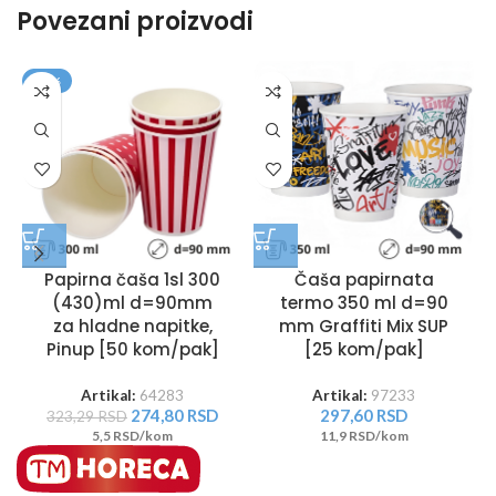
Povezani proizvodi
-15%
Papirna čaša 1sl 300
Čaša papirnata
(430)ml d=90mm
termo 350 ml d=90
za hladne napitke,
mm Graffiti Mix SUP
Pinup [50 kom/pak]
[25 kom/pak]
Artikal:
64283
Artikal:
97233
274,80
RSD
297,60
RSD
323,29
RSD
5,5 RSD/kom
11,9 RSD/kom