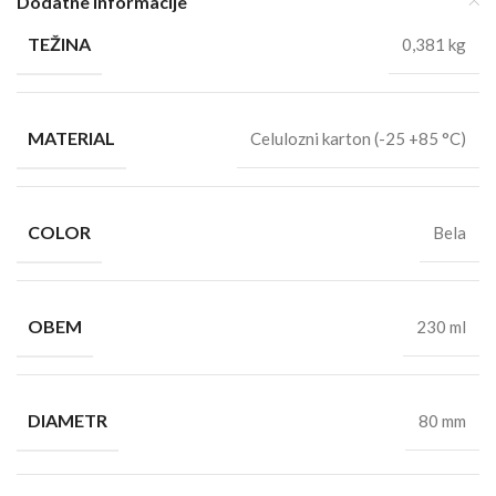
Dodatne informacije
TEŽINA
0,381 kg
MATERIAL
Celulozni karton (-25 +85 °C)
COLOR
Bela
OBEM
230 ml
DIAMETR
80 mm