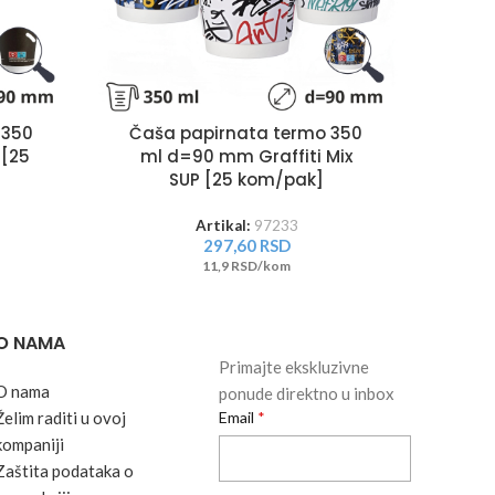
Čaš
 350
Čaša papirnata termo 350
ml 
 [25
ml d=90 mm Graffiti Mix
SUP [25 kom/pak]
Artikal:
97233
297,60
RSD
11,9 RSD/kom
O NAMA
Primajte ekskluzivne
O nama
ponude direktno u inbox
Želim raditi u ovoj
Email
kompaniji
Zaštita podataka o