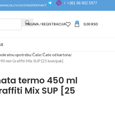
/
+381 66 802 5977
NAMA
USLOVI DOSTAVE
КОNTAKT
0
PRIJAVA / REGISTRACIJA
0,00
RSD
JE
dnokratnu upotrebu
Čaše
Čaše od kartona
=90 mm Graffiti Mix SUP [25 kom/pak]
ata termo 450 ml
ffiti Mix SUP [25