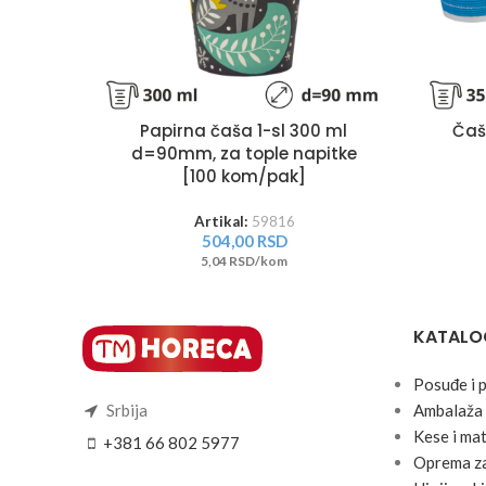
Papirna čaša 1-sl 300 ml
Čaš
d=90mm, za tople napitke
[100 kom/pak]
Artikal:
59816
504,00
RSD
5,04 RSD/kom
KATALO
Posuđe i 
Srbija
Ambalaža 
Kese i mat
+381 66 802 5977
Oprema za