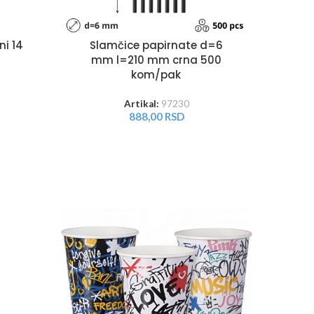
ni 14
Slamčice papirnate d=6
mm l=210 mm crna 500
kom/pak
Artikal:
97230
888,00
RSD