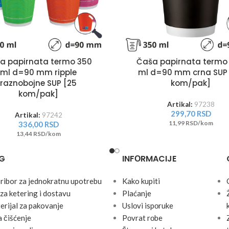
a papirnata termo 350
Čaša papirnata termo
ml d=90 mm ripple
ml d=90 mm crna SUP
raznobojne SUP [25
kom/pak]
kom/pak]
Artikal:
97238
299,70
RSD
Artikal:
97242
11,99 RSD/kom
336,00
RSD
13,44 RSD/kom
G
INFОRMACIJE
pribor za jednokratnu upotrebu
Kako kupiti
za ketering i dostavu
Plaćanje
erijal za pakovanje
Uslоvi ispоruke
 čišćenje
Pоvrat rоbe