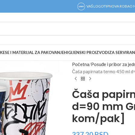
VAŠ LOGOTIP
NOVA ROBA
O 
KESE I MATERIJAL ZA PAKOVANJE
HIGIJENSKI PROIZVODI
ZA SERVIRAN
Početna
Posuđe i pribor za je
Čaša papirnata termo 450 ml d
Čaša papirn
d=90 mm Gra
kom/pak]
337,20
RSD