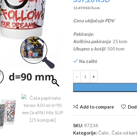
13,49 RSD/kom
Cena uključuje PDV
Pakiranje:
Količina pakiranja
: 25 kom
Ukupno u kutiji
: 500 kom
Na zalihi
Alternative:
Add to compare
Doda
SKU:
97234
Kategorije:
Čaše
,
Čaše od kar