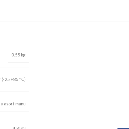
0,55 kg
r (-25 +85 °C)
 u asortimanu
450 ml