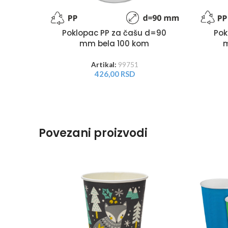
Poklopac PP za čašu d=90
Pok
mm bela 100 kom
m
Artikal:
99751
426,00
RSD
Povezani proizvodi