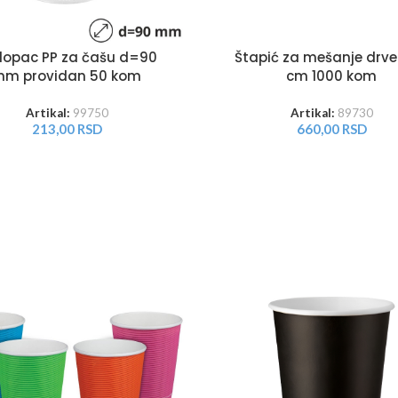
lopac PP za čašu d=90
Štapić za mešanje drve
m providan 50 kom
cm 1000 kom
Artikal:
99750
Artikal:
89730
213,00
RSD
660,00
RSD