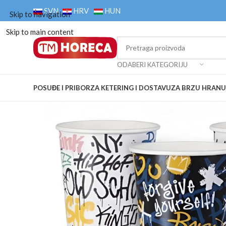
SVN
HRV
HUN
Skip to navigation
Skip to main content
ODABERI KATEGORIJU
POSUĐE I PRIBOR
ZA KETERING I DOSTAVU
ZA BRZU HRANU