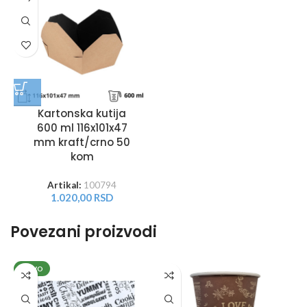
Kartonska kutija
600 ml 116x101x47
mm kraft/crno 50
kom
Artikal:
100794
1.020,00
RSD
Povezani proizvodi
NOVO