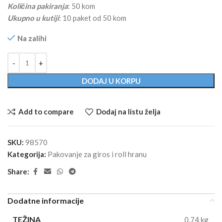
Količina pakiranja
: 50 kom
Ukupno u kutiji
: 10 paket od 50 kom
Na zalihi
Alternative:
DODAJ U KORPU
Add to compare
Dodaj na listu želja
SKU:
98570
Kategorija:
Pakovanje za giros i roll hranu
Share:
Dodatne informacije
TEŽINA
0,74 kg