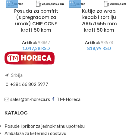
Posuda za pomfrit
Kutija za wrap,
(s pregradom za
kebab i tortilju
umak) CHIP CONE
200x70x55 mm
kraft 50 kom
kraft 50 kom
Artikal:
98867
Artikal:
98578
1.047,28
RSD
818,99
RSD
Srbija
+381 66 802 5977
sales@tm-horeca.rs
TM-Horeca
KATALOG
Posuđe i pribor za jednokratnu upotrebu
Ambalaža za ketering i dostavu