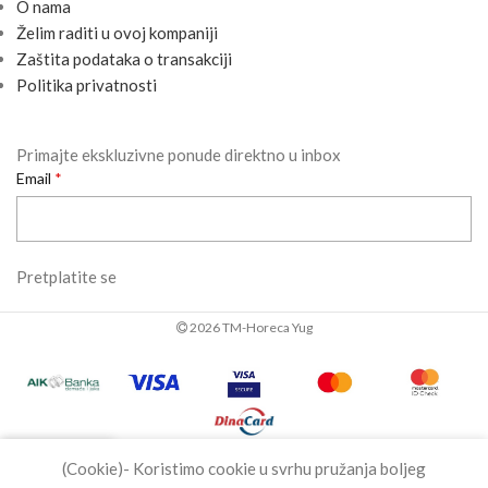
O nama
Želim raditi u ovoj kompaniji
Zaštita podataka o transakciji
Politika privatnosti
Primajte ekskluzivne ponude direktno u inbox
Email
Pretplatite se
2026 TM-Horeca Yug
0
(Cookie)- Koristimo cookie u svrhu pružanja boljeg
Shop
Lista želja
Cart
Lični nalog