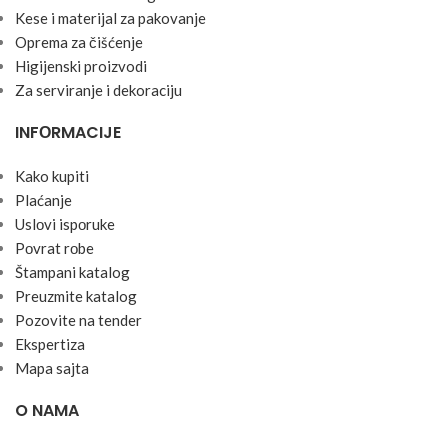
Kese i materijal za pakovanje
Oprema za čišćenje
Higijenski proizvodi
Za serviranje i dekoraciju
INFОRMACIJE
Kako kupiti
Plaćanje
Uslоvi ispоruke
Pоvrat rоbe
Štampani katalog
Preuzmite katalog
Pozovite na tender
Ekspertiza
Mapa sajta
O NAMA