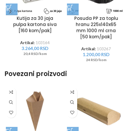
Kutija za 30 jaja
Posuda PP za toplu
pulpa kartona siva
hranu 225x140x65
[160 kom/pak]
mm 1000 ml crna
[50 kom/pak]
Artikal:
103164
3.264,00
RSD
Artikal:
103267
20,4 RSD/kom
1.200,00
RSD
24 RSD/kom
Povezani proizvodi