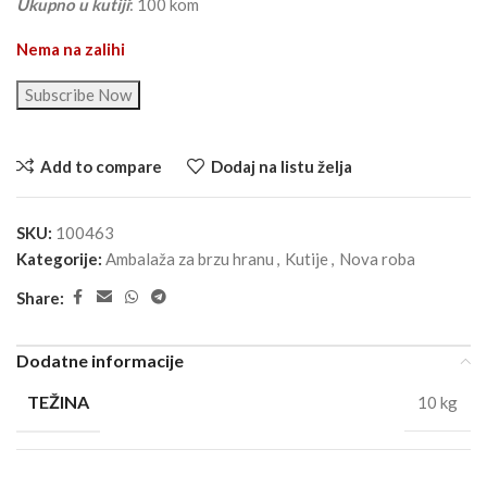
Ukupno u kutiji
: 100 kom
Nema na zalihi
Subscribe Now
Add to compare
Dodaj na listu želja
SKU:
100463
Kategorije:
Ambalaža za brzu hranu
,
Kutije
,
Nova roba
Share:
Dodatne informacije
TEŽINA
10 kg