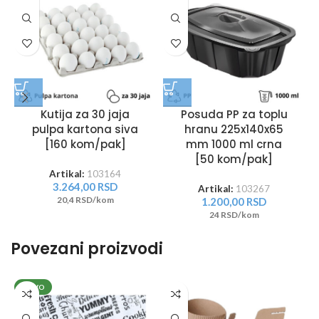
Kutija za 30 jaja
Posuda PP za toplu
pulpa kartona siva
hranu 225x140x65
[160 kom/pak]
mm 1000 ml crna
[50 kom/pak]
Artikal:
103164
3.264,00
RSD
Artikal:
103267
20,4 RSD/kom
1.200,00
RSD
24 RSD/kom
Povezani proizvodi
NOVO