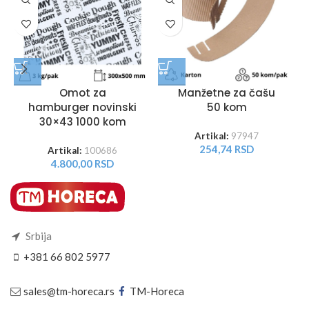
Omot za
Manžetne za čašu
hamburger novinski
50 kom
30×43 1000 kom
Artikal:
97947
254,74
RSD
Artikal:
100686
4.800,00
RSD
Srbija
+381 66 802 5977
sales@tm-horeca.rs
TM-Horeca