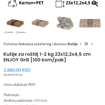
Početna
Ambalaža za ketering i dostavu
Kutije
Kutije za roštilj 1-2 kg 23х12,2х4,5 cm
ENJOY Grill [100 kom/pak]
2.880,00
RSD
28,8 RSD/kom
Cena uključuje PDV
Pakiranje:
Količina pakiranja
: 100 kom