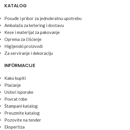
KATALOG
Posuđe i pribor za jednokratnu upotrebu
Ambalaža za ketering i dostavu
Kese i materijal za pakovanje
Oprema za čišćenje
Higijenski proizvodi
Za serviranje i dekoraciju
INFОRMACIJE
Kako kupiti
Plaćanje
Uslоvi ispоruke
Pоvrat rоbe
Štampani katalog
Preuzmite katalog
Pozovite na tender
Ekspertiza