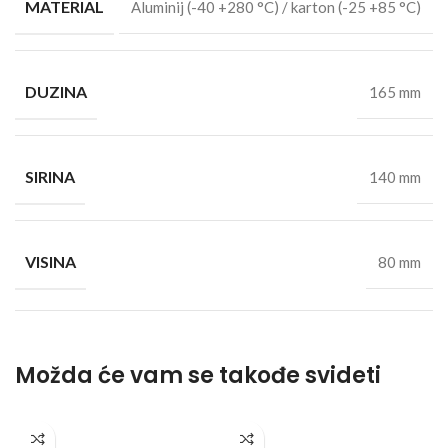
MATERIAL
Aluminij (-40 +280 °C) / karton (-25 +85 °C)
DUZINA
165 mm
SIRINA
140 mm
VISINA
80 mm
Možda će vam se takođe svideti