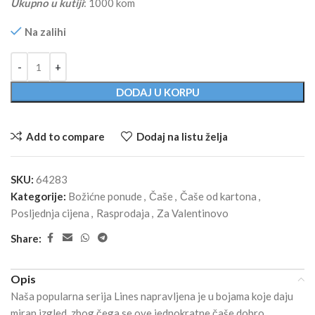
Ukupno u kutiji
: 1000 kom
Na zalihi
Alternative:
DODAJ U KORPU
Add to compare
Dodaj na listu želja
SKU:
64283
Kategorije:
Božićne ponude
,
Čaše
,
Čaše od kartona
,
Posljednja cijena
,
Rasprodaja
,
Za Valentinovo
Share:
Opis
Naša popularna serija Lines napravljena je u bojama koje daju
miran izgled, zbog čega se ove jednokratne čaše dobro