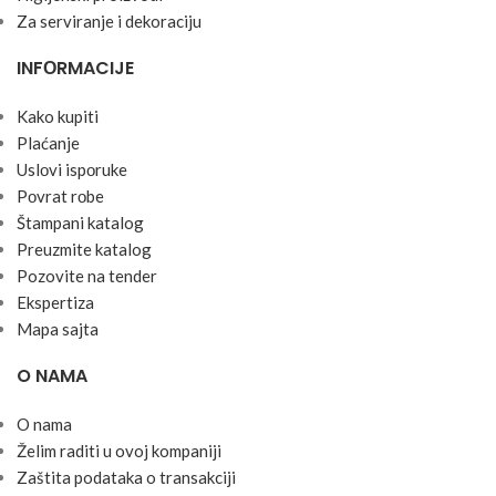
Za serviranje i dekoraciju
INFОRMACIJE
Kako kupiti
Plaćanje
Uslоvi ispоruke
Pоvrat rоbe
Štampani katalog
Preuzmite katalog
Pozovite na tender
Ekspertiza
Mapa sajta
O NAMA
O nama
Želim raditi u ovoj kompaniji
Zaštita podataka o transakciji