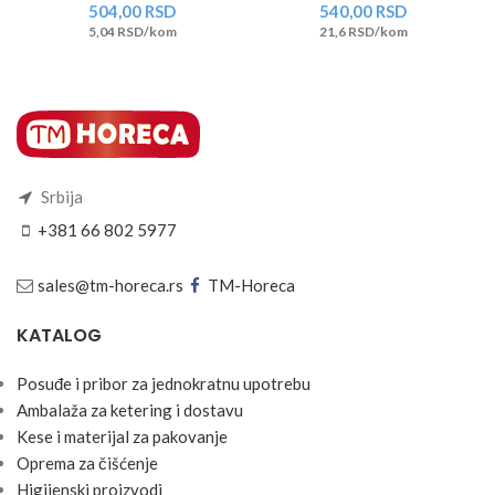
504,00
RSD
540,00
RSD
5,04 RSD/kom
21,6 RSD/kom
Srbija
+381 66 802 5977
sales@tm-horeca.rs
TM-Horeca
KATALOG
Posuđe i pribor za jednokratnu upotrebu
Ambalaža za ketering i dostavu
Kese i materijal za pakovanje
Oprema za čišćenje
Higijenski proizvodi