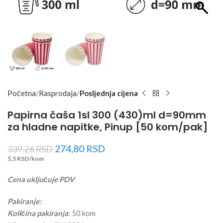
Početna
Rasprodaja
Posljednja cijena
Papirna čaša 1sl 300 (430)ml d=90mm
za hladne napitke, Pinup [50 kom/pak]
274,80
RSD
339,26
RSD
5,5 RSD/kom
Cena uključuje PDV
Pakiranje:
Količina pakiranja
: 50 kom