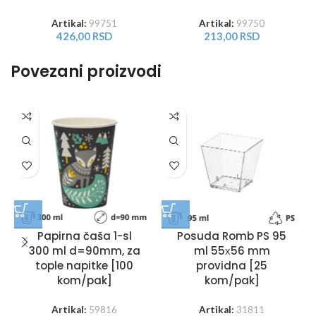
Artikal:
99751
Artikal:
99750
426,00
RSD
213,00
RSD
Povezani proizvodi
Papirna čaša 1-sl
Posuda Romb PS 95
300 ml d=90mm, za
ml 55х56 mm
tople napitke [100
providna [25
kom/pak]
kom/pak]
Artikal:
59816
Artikal:
31811