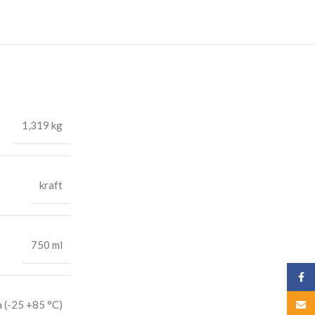
1,319 kg
kraft
750 ml
Face
 (-25 +85 °C)
Email