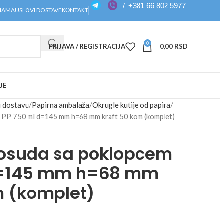
/
+381 66 802 5977
NAMA
USLOVI DOSTAVE
КОNTAKT
0
PRIJAVA / REGISTRACIJA
0,00
RSD
JE
i dostavu
Papirna ambalaža
Okrugle kutije od papira
 PP 750 ml d=145 mm h=68 mm kraft 50 kom (komplet)
posuda sa poklopcem
d=145 mm h=68 mm
m (komplet)