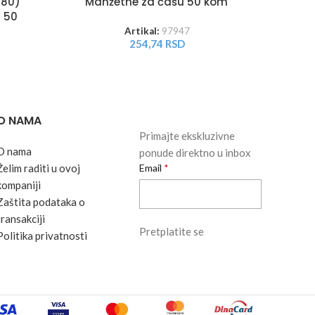
Sl
280)
Manžetne za čašu 50 kom
mm
 50
Artikal:
97947
254,74
RSD
O NAMA
Primajte ekskluzivne
O nama
ponude direktno u inbox
Želim raditi u ovoj
Email
kompaniji
Zaštita podataka o
transakciji
Pretplatite se
Politika privatnosti