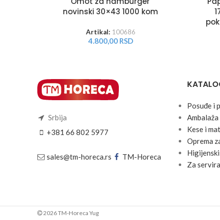
Omot za hamburger
Pa
novinski 30×43 1000 kom
1
pok
Artikal:
100686
4.800,00
RSD
KATALO
Posuđe i 
Srbija
Ambalaža 
Kese i mat
+381 66 802 5977
Oprema za
Higijenski
sales@tm-horeca.rs
TM-Horeca
Za servira
2026 TM-Horeca Yug