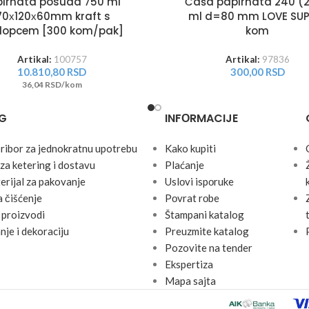
pirnata posuda 750 ml
Čaša papirnata 240 (
70х120х60mm kraft s
ml d=80 mm LOVE SUP
lopcem [300 kom/pak]
kom
Artikal:
100757
Artikal:
97836
10.810,80
RSD
300,00
RSD
36,04 RSD/kom
G
INFОRMACIJE
pribor za jednokratnu upotrebu
Kako kupiti
za ketering i dostavu
Plaćanje
erijal za pakovanje
Uslоvi ispоruke
 čišćenje
Pоvrat rоbe
 proizvodi
Štampani katalog
nje i dekoraciju
Preuzmite katalog
Pozovite na tender
Ekspertiza
Mapa sajta