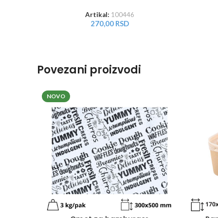
Artikal:
100446
270,00
RSD
Povezani proizvodi
NOVO