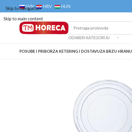
SVN
HRV
HUN
Skip to navigation
Skip to main content
ODABERI KATEGORIJU
POSUĐE I PRIBOR
ZA KETERING I DOSTAVU
ZA BRZU HRANU