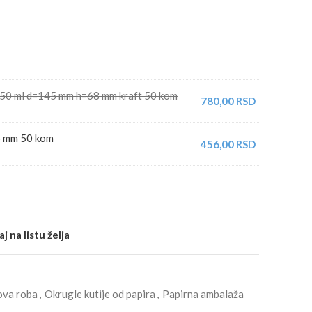
750 ml d=145 mm h=68 mm kraft 50 kom
780,00
RSD
5 mm 50 kom
456,00
RSD
j na listu želja
va roba
,
Okrugle kutije od papira
,
Papirna ambalaža