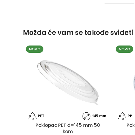
Možda će vam se takođe svideti
NOVO
NOVO
Poklopac PET d=145 mm 50
Pok
kom