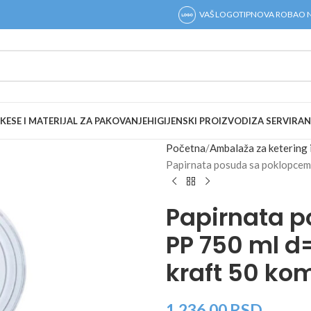
VAŠ LOGOTIP
NOVA ROBA
O 
KESE I MATERIJAL ZA PAKOVANJE
HIGIJENSKI PROIZVODI
ZA SERVIRAN
Početna
Ambalaža za ketering 
Papirnata posuda sa poklopcem
Papirnata 
PP 750 ml 
kraft 50 ko
1.236,00
RSD