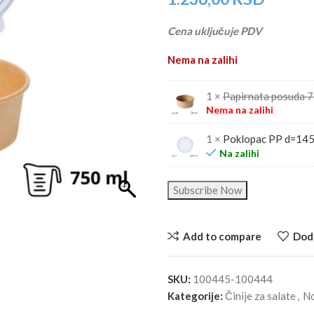
Cena uključuje PDV
Nema na zalihi
1 ×
Papirnata posuda 
Nema na zalihi
1 ×
Poklopac PP d=14
Na zalihi
Subscribe Now
Add to compare
Doda
SKU:
100445-100444
Kategorije:
Činije za salate
,
No