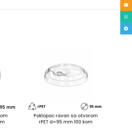
Email
What
Teleg
Poklopac ravan sa otvorom
K
pom
rPET d=95 mm 100 kom
po
om
10