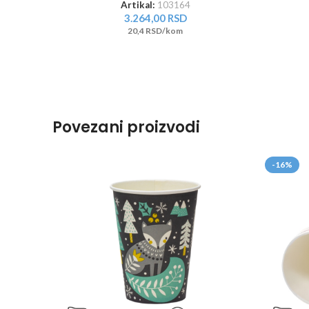
Artikal:
103164
3.264,00
RSD
20,4 RSD/kom
Povezani proizvodi
-16%