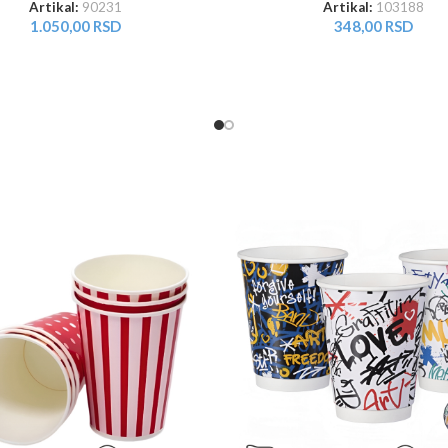
Artikal:
90231
Artikal:
103188
1.050,00
RSD
348,00
RSD