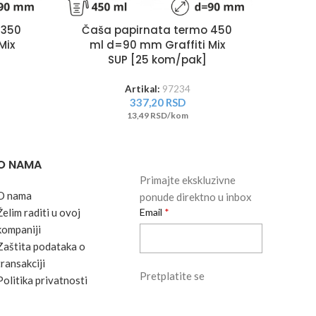
Čaš
 350
Čaša papirnata termo 450
ml 
Mix
ml d=90 mm Graffiti Mix
SUP [25 kom/pak]
Artikal:
97234
337,20
RSD
13,49 RSD/kom
O NAMA
Primajte ekskluzivne
O nama
ponude direktno u inbox
Želim raditi u ovoj
Email
kompaniji
Zaštita podataka o
transakciji
Pretplatite se
Politika privatnosti