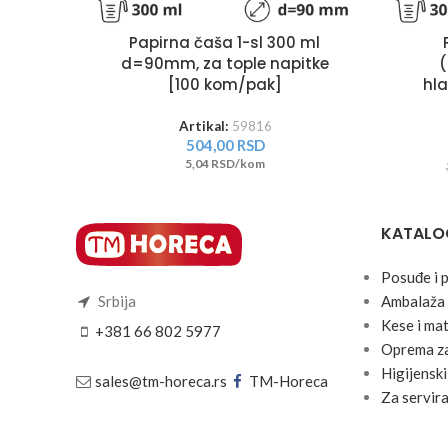
Papirna čaša 1-sl 300 ml
d=90mm, za tople napitke
[100 kom/pak]
hla
Artikal:
59816
504,00
RSD
5,04 RSD/kom
KATALO
Posuđe i 
Srbija
Ambalaža 
Kese i mat
+381 66 802 5977
Oprema za
Higijenski
sales@tm-horeca.rs
TM-Horeca
Za servira