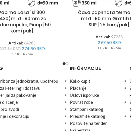
Papirna čaša 1sl 300
Čaša papirnata termo
(430)ml d=90mm za
ml d=90 mm Graffiti 
dne napitke, Pinup [50
SUP [25 kom/pak]
kom/pak]
Artikal:
97233
297,60
RSD
Artikal:
64283
11,9 RSD/kom
274,80
RSD
327,14
RSD
5,5 RSD/kom
G
INFОRMACIJE
pribor za jednokratnu upotrebu
Kako kupiti
za ketering i dostavu
Plaćanje
erijal za pakovanje
Uslоvi ispоruke
 čišćenje
Pоvrat rоbe
 proizvodi
Štampani katalog
nje i dekoraciju
Preuzmite katalog
Pozovite na tender
Ekspertiza