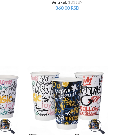
mm 
Artikal:
103189
360,00
RSD