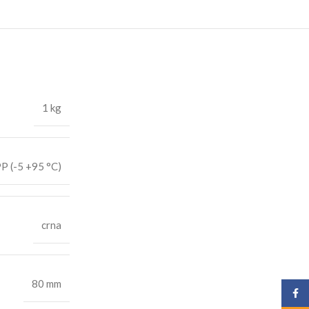
1 kg
P (-5 +95 °C)
crna
80 mm
Face