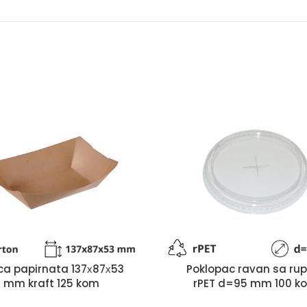
tica papirnata 137х87х53
Poklopac ravan sa ru
mm kraft 125 kom
rPET d=95 mm 100 k