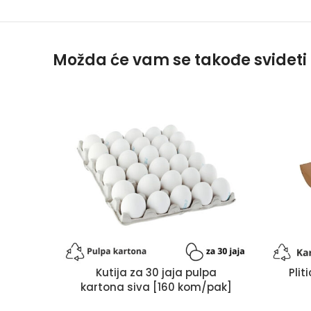
Možda će vam se takođe svideti
Kutija za 30 jaja pulpa
Pli
kartona siva [160 kom/pak]