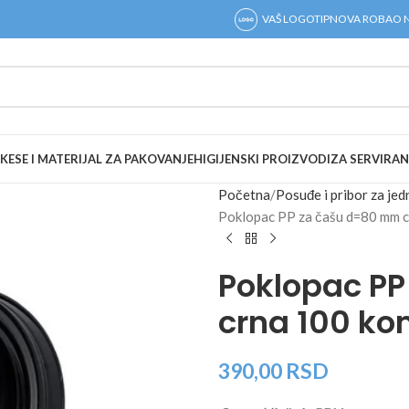
VAŠ LOGOTIP
NOVA ROBA
O 
KESE I MATERIJAL ZA PAKOVANJE
HIGIJENSKI PROIZVODI
ZA SERVIRAN
Početna
Posuđe i pribor za je
Poklopac PP za čašu d=80 mm 
Poklopac P
crna 100 k
390,00
RSD