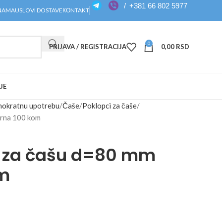
/
+381 66 802 5977
NAMA
USLOVI DOSTAVE
КОNTAKT
0
PRIJAVA / REGISTRACIJA
0,00
RSD
JE
dnokratnu upotrebu
Čaše
Poklopci za čaše
crna 100 kom
P za čašu d=80 mm
om