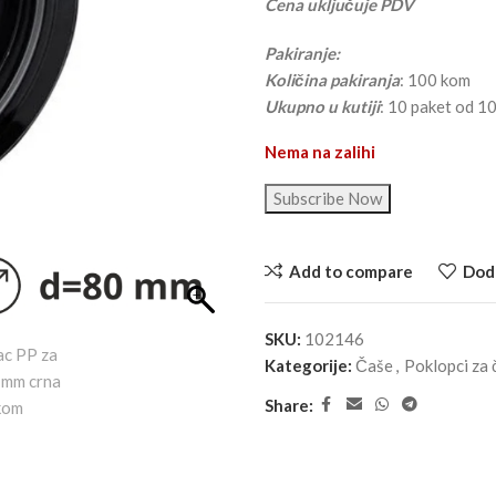
Cena uključuje PDV
Pakiranje:
Količina pakiranja
: 100 kom
Ukupno u kutiji
: 10 paket od 1
Nema na zalihi
Subscribe Now
Add to compare
Doda
SKU:
102146
Kategorije:
Čaše
,
Poklopci za 
Share: