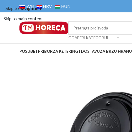
SVN
HRV
HUN
Skip to navigation
Skip to main content
ODABERI KATEGORIJU
POSUĐE I PRIBOR
ZA KETERING I DOSTAVU
ZA BRZU HRANU