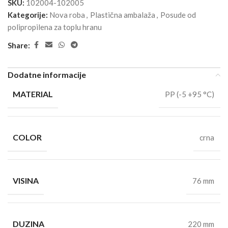
SKU:
102004-102005
Kategorije:
Nova roba
,
Plastična ambalaža
,
Posude od
polipropilena za toplu hranu
Share:
Dodatne informacije
MATERIAL
PP (-5 +95 °C)
COLOR
crna
VISINA
76 mm
DUZINA
220 mm