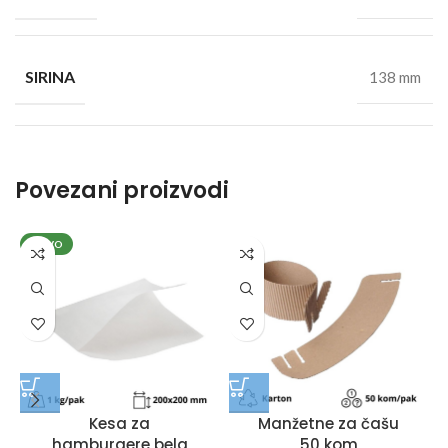
SIRINA
138 mm
Povezani proizvodi
NOVO
Kesa za
Manžetne za čašu
hamburgere bela
50 kom