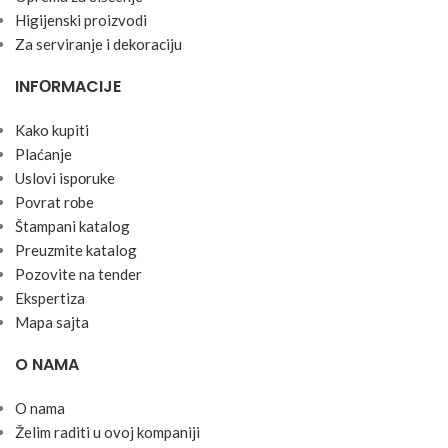
Higijenski proizvodi
Za serviranje i dekoraciju
INFОRMACIJE
Kako kupiti
Plaćanje
Uslоvi ispоruke
Pоvrat rоbe
Štampani katalog
Preuzmite katalog
Pozovite na tender
Ekspertiza
Mapa sajta
O NAMA
O nama
Želim raditi u ovoj kompaniji