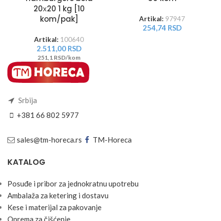
20х20 1 kg [10
kom/pak]
Artikal:
97947
254,74
RSD
Artikal:
100640
2.511,00
RSD
251,1 RSD/kom
Srbija
+381 66 802 5977
sales@tm-horeca.rs
TM-Horeca
KATALOG
Posuđe i pribor za jednokratnu upotrebu
Ambalaža za ketering i dostavu
Kese i materijal za pakovanje
Oprema za čišćenje