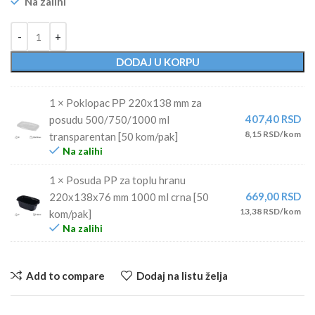
Na zalihi
Alternative:
DODAJ U KORPU
1 × Poklopac РР 220х138 mm za
407,40
RSD
posudu 500/750/1000 ml
8,15 RSD/kom
transparentan [50 kom/pak]
Na zalihi
1 × Posuda PP za toplu hranu
669,00
RSD
220х138х76 mm 1000 ml crna [50
13,38 RSD/kom
kom/pak]
Na zalihi
Add to compare
Dodaj na listu želja